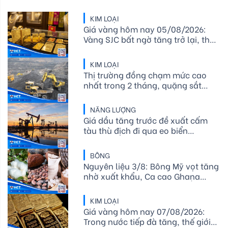
KIM LOẠI
Giá vàng hôm nay 05/08/2026:
Vàng SJC bất ngờ tăng trở lại, thế
giới vượt 4.070 USD/ounce
KIM LOẠI
Thị trường đồng chạm mức cao
nhất trong 2 tháng, quặng sắt
tăng nhẹ giữa lúc cuộc đình công
tại cảng Port Hedland diễn ra
NĂNG LƯỢNG
Giá dầu tăng trước đề xuất cấm
tàu thù địch đi qua eo biển
Hormuz của Iran
BÔNG
Nguyên liệu 3/8: Bông Mỹ vọt tăng
nhờ xuất khẩu, Ca cao Ghana
giảm cung, Đường chờ tin Ấn Độ
KIM LOẠI
Giá vàng hôm nay 07/08/2026:
Trong nước tiếp đà tăng, thế giới