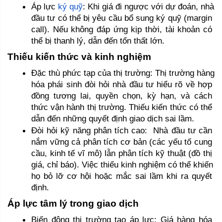
Áp lực 
ký quỹ
: Khi giá đi ngược với dự đoán, nhà 
đầu tư có thể bị yêu cầu bổ sung ký quỹ (margin 
call). Nếu không đáp ứng kịp thời, tài khoản có 
thể bị thanh lý, dẫn đến tổn thất lớn.
Thiếu kiến thức và kinh nghiệm 
Đặc thù phức tạp của thị trường: Thị trường hàng 
hóa phái sinh đòi hỏi nhà đầu tư hiểu rõ về hợp 
đồng tương lai, quyền chọn, kỳ hạn, và cách 
thức vận hành thị trường. Thiếu kiến thức có thể 
dẫn đến những quyết định giao dịch sai lầm.
Đòi hỏi kỹ năng phân tích cao:  Nhà đầu tư cần 
nắm vững cả phân tích cơ bản (các yếu tố cung 
cầu, kinh tế vĩ mô) lẫn phân tích kỹ thuật (đồ thị 
giá, chỉ báo). Việc thiếu kinh nghiệm có thể khiến 
họ bỏ lỡ cơ hội hoặc mắc sai lầm khi ra quyết 
định.
Áp lực tâm lý trong giao dịch
Biến động thị trường tạo áp lực: Giá hàng hóa 