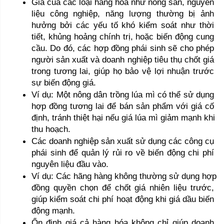
Giá của các loại hàng hóa như nông sản, nguyên 
liệu công nghiệp, năng lượng thường bị ảnh 
hưởng bởi các yếu tố khó kiểm soát như thời 
tiết, khủng hoảng chính trị, hoặc biến động cung 
cầu. Do đó, các hợp đồng phái sinh sẽ cho phép 
người sản xuất và doanh nghiệp tiêu thụ chốt giá 
trong tương lai, giúp họ bảo vệ lợi nhuận trước 
sự biến động giá.
Ví dụ: Một nông dân trồng lúa mì có thể sử dụng 
hợp đồng tương lai để bán sản phẩm với giá cố 
định, tránh thiệt hại nếu giá lúa mì giảm mạnh khi 
thu hoạch.
Các doanh nghiệp sản xuất sử dụng các công cụ 
phái sinh để quản lý rủi ro về biến động chi phí 
nguyên liệu đầu vào.
Ví dụ: Các hãng hàng không thường sử dụng hợp 
đồng quyền chọn để chốt giá nhiên liệu trước, 
giúp kiểm soát chi phí hoạt động khi giá dầu biến 
động mạnh.
Ổn định giá cả hàng hóa không chỉ giúp doanh 