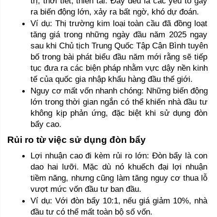
trị, thời tiết, thiên tai. Đây đều là các yếu tố gây 
ra biến động lớn, xảy ra bất ngờ, khó dự đoán. 
Ví dụ: Thị trường kim loại toàn cầu đã đồng loạt 
tăng giá trong những ngày đầu năm 2025 ngay 
sau khi Chủ tịch Trung Quốc Tập Cận Bình tuyên 
bố trong bài phát biểu đầu năm mới rằng sẽ tiếp 
tục đưa ra các biện pháp nhằm vực dậy nền kinh 
tế của quốc gia nhập khẩu hàng đầu thế giới. 
Nguy cơ mất vốn nhanh chóng: Những biến động 
lớn trong thời gian ngắn có thể khiến nhà đầu tư 
không kịp phản ứng, đặc biệt khi sử dụng đòn 
bẩy cao.
Rủi ro từ việc sử dụng đòn bẩy 
Lợi nhuận cao đi kèm rủi ro lớn: Đòn bẩy là con 
dao hai lưỡi. Mặc dù nó khuếch đại lợi nhuận 
tiềm năng, nhưng cũng làm tăng nguy cơ thua lỗ 
vượt mức vốn đầu tư ban đầu.
Ví dụ: Với đòn bẩy 10:1, nếu giá giảm 10%, nhà 
đầu tư có thể mất toàn bộ số vốn.