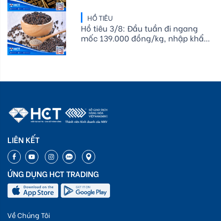
rung lắc mạnh quanh vùng đỉnh
HỒ TIÊU
Hồ tiêu 3/8: Đầu tuần đi ngang
mốc 139.000 đồng/kg, nhập khẩu
EU giảm sâu
LIÊN KẾT
ỨNG DỤNG HCT TRADING
Về Chúng Tôi