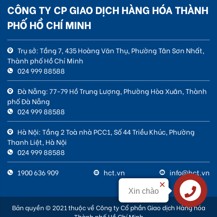
CÔNG TY CP GIAO DỊCH HÀNG HÓA THÀNH
PHỐ HỒ CHÍ MINH
Trụ sở: Tầng 7, 435 Hoàng Văn Thụ, Phường Tân Sơn Nhất,
Thành phố Hồ Chí Minh
024 999 88588
Đà Nẵng: 77-79 Hồ Trung Lượng, Phường Hòa Xuân, Thành
phố Đà Nẵng
024 999 88588
Hà Nội: Tầng 2 Toà nhà PCC1, Số 44 Triều Khúc, Phường
Thanh Liệt, Hà Nội
024 999 88588
1900 636 909
hct.vn
info@hct.vn
Xin chào
Liên hệ
Bản quyền © 2021 thuộc về Công ty Cổ phần Giao dịch Hàng hóa
Thành phố Hồ Chí Minh