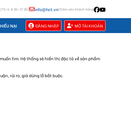
info@hct.vn
 (T2–6: 8:30–17:30)
Chăm sóc khách hàng
ĐĂNG NHẬP
MỞ TÀI KHOẢN
HIẾU NẠI
muốn tìm. Hệ thống sẽ hiển thị đặc tả về sản phẩm
ận, rủi ro, giá dừng lỗ bắt buộc.