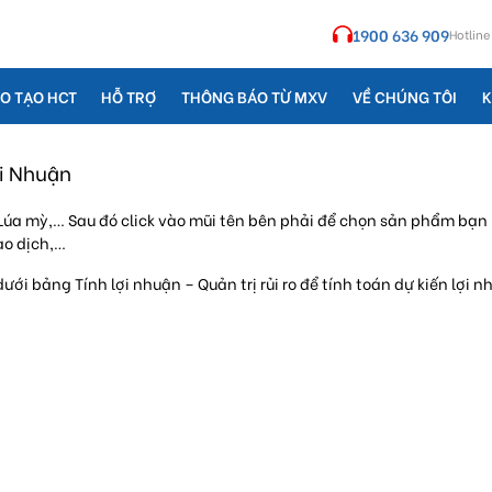
1900 636 909
Hotline
O TẠO HCT
HỖ TRỢ
THÔNG BÁO TỪ MXV
VỀ CHÚNG TÔI
K
i Nhuận
Lúa mỳ,… Sau đó click vào mũi tên bên phải để chọn sản phẩm bạn 
ao dịch,…
i bảng Tính lợi nhuận – Quản trị rủi ro để tính toán dự kiến lợi nhu