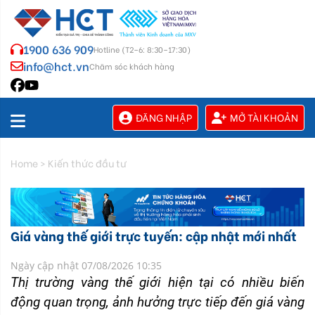
1900 636 909
Hotline (T2–6: 8:30–17:30)
info@hct.vn
Chăm sóc khách hàng
ĐĂNG NHẬP
MỞ TÀI KHOẢN
Home
>
Kiến thức đầu tư
Giá vàng thế giới trực tuyến: cập nhật mới nhất
Ngày cập nhật 07/08/2026 10:35
Thị trường vàng thế giới hiện tại có nhiều biến
động quan trọng, ảnh hưởng trực tiếp đến giá vàng