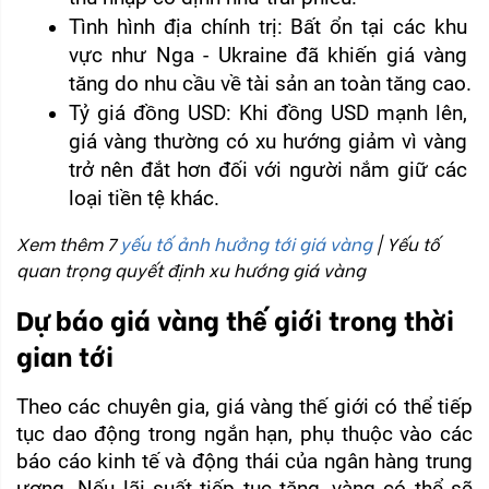
Tình hình địa chính trị: Bất ổn tại các khu 
vực như Nga - Ukraine đã khiến giá vàng 
tăng do nhu cầu về tài sản an toàn tăng cao.
Tỷ giá đồng USD: Khi đồng USD mạnh lên, 
giá vàng thường có xu hướng giảm vì vàng 
trở nên đắt hơn đối với người nắm giữ các 
loại tiền tệ khác.
Xem thêm 7
yếu tố ảnh hưởng tới giá vàng
| Yếu tố
quan trọng quyết định xu hướng giá vàng
Dự báo giá vàng thế giới trong thời
gian tới
Theo các chuyên gia, giá vàng thế giới có thể tiếp 
tục dao động trong ngắn hạn, phụ thuộc vào các 
báo cáo kinh tế và động thái của ngân hàng trung 