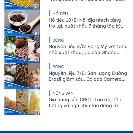
bán, thế giới giằng co quanh mốc
4.050 USD/ounce
HỒ TIÊU
Hồ tiêu 10/8: Nội địa nhích tăng
trở lại, xuất khẩu 7 tháng lập kỷ
lục 3 năm
BÔNG
Nguyên liệu 3/8: Bông Mỹ vọt tăng
nhờ xuất khẩu, Ca cao Ghana
giảm cung, Đường chờ tin Ấn Độ
BÔNG
Nguyên liệu 7/8: Sản lượng Đường
Brazil giảm sâu, Ca cao Cameroon
hụt cung, Bông Mỹ lo ngại thời tiết
NÔNG SẢN
Giá nông sản CBOT: Lúa mì, đậu
tương và ngô chịu tác động từ
xuất khẩu, mùa vụ