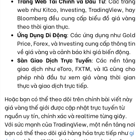
Trang Web Tài Chính và Đầu Tư
: Các trang
web như Kitco, Investing, TradingView, hay
Bloomberg đều cung cấp biểu đồ giá vàng
theo thời gian thực.
Ứng Dụng Di Động
: Các ứng dụng như Gold
Price, Forex, và Investing cung cấp thông tin
về giá vàng và cảnh báo khi giá biến động.
Sàn Giao Dịch Trực Tuyến
: Các nền tảng
giao dịch như eToro, FXTM, và IG cũng cho
phép nhà đầu tư xem giá vàng thời gian
thực và giao dịch trực tiếp.
Hoặc bạn có thể theo dõi trên chính bài viết này
giá vàng thế giới được cập nhật trực tuyến từ
nguồn uy tín, chính xác và realtime từng giây.
Với sức mạnh của TradingView, một nền tảng nơi
bạn có thể theo dõi giá hàng hóa trực tiếp như
gi