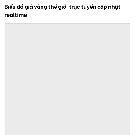
Biểu đồ giá vàng thế giới trực tuyến cập nhật
realtime