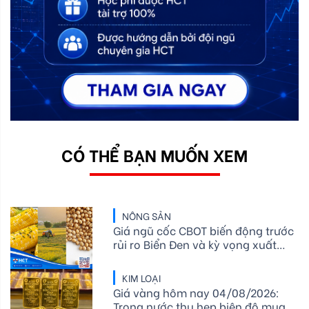
CÓ THỂ BẠN MUỐN XEM
NÔNG SẢN
Giá ngũ cốc CBOT biến động trước
rủi ro Biển Đen và kỳ vọng xuất
khẩu nông sản
KIM LOẠI
Giá vàng hôm nay 04/08/2026:
Trong nước thu hẹp biên độ mua -