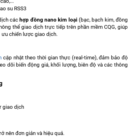
ao,... 
Cao su RSS3
dịch các
 hợp đồng nano kim loại 
(bạc, bạch kim, đồng 
ông thể giao dịch trực tiếp trên phần mềm CQG, giúp 
i ưu chiến lược giao dịch.
h
 cập nhật theo thời gian thực (real-time), đảm bảo độ 
eo dõi biến động giá, khối lượng, biên độ và các thông 
g
ử giao dịch
rở nên đơn giản và hiệu quả.