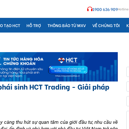
1900 636 909
Hotline
O TẠO HCT
HỖ TRỢ
THÔNG BÁO TỪ MXV
VỀ CHÚNG TÔI
K
hái sinh HCT Trading - Giải pháp
y càng thu hút sự quan tâm của giới đầu tư, nhu cầu về 
ại, ổn định và phù hợp với nhà đầu tư Việt Nam trở nên 