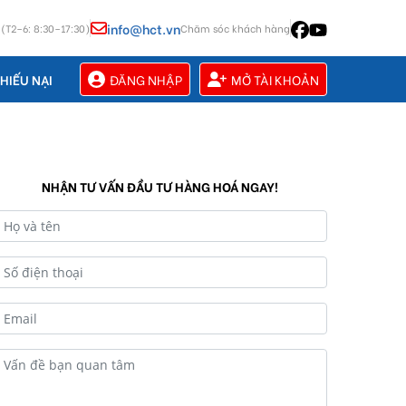
info@hct.vn
 (T2–6: 8:30–17:30)
Chăm sóc khách hàng
ĐĂNG NHẬP
MỞ TÀI KHOẢN
HIẾU NẠI
NHẬN TƯ VẤN ĐẦU TƯ HÀNG HOÁ NGAY!