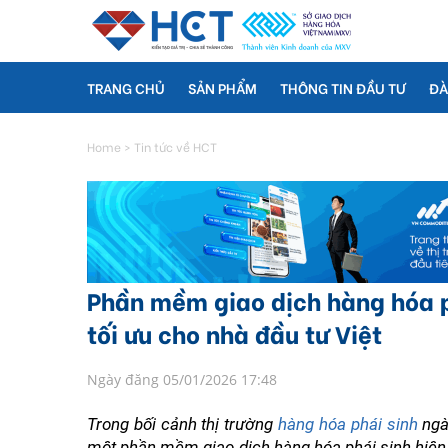
TRANG CHỦ
SẢN PHẨM
THÔNG TIN ĐẦU TƯ
ĐÀ
Home
>
Tin tức về HCT
Phần mềm giao dịch hàng hóa p
tối ưu cho nhà đầu tư Việt
Ngày đăng 05/01/2026 17:48
Trong bối cảnh thị trường 
hàng hóa phái sinh
 ngà
một phần mềm giao dịch hàng hóa phái sinh hiện đ