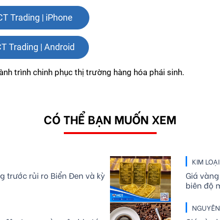
CT Trading | iPhone 
T Trading | Android
nh trình chinh phục thị trường hàng hóa phái sinh.
CÓ THỂ BẠN MUỐN XEM
KIM LOẠ
 trước rủi ro Biển Đen và kỳ
Giá vàng
biên độ 
USD/oun
NGUYÊN 