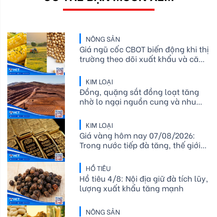
NÔNG SẢN
Giá ngũ cốc CBOT biến động khi thị
trường theo dõi xuất khẩu và căng
thẳng địa chính trị
KIM LOẠI
Đồng, quặng sắt đồng loạt tăng
nhờ lo ngại nguồn cung và nhu
cầu thép phục hồi
KIM LOẠI
Giá vàng hôm nay 07/08/2026:
Trong nước tiếp đà tăng, thế giới
rung lắc mạnh quanh vùng đỉnh
HỒ TIÊU
Hồ tiêu 4/8: Nội địa giữ đà tích lũy,
lượng xuất khẩu tăng mạnh
NÔNG SẢN