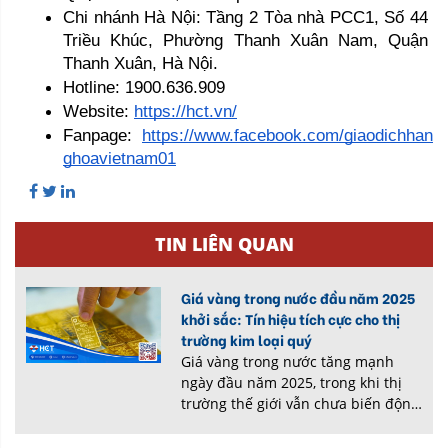
Chi nhánh Hà Nội: Tầng 2 Tòa nhà PCC1, Số 44 
Triều Khúc, Phường Thanh Xuân Nam, Quận 
Thanh Xuân, Hà Nội.
Hotline: 1900.636.909
Website: 
https://hct.vn/
Fanpage: 
https://www.facebook.com/giaodichhan
ghoavietnam01
TIN LIÊN QUAN
Giá vàng trong nước đầu năm 2025
khởi sắc: Tín hiệu tích cực cho thị
trường kim loại quý
Giá vàng trong nước tăng mạnh
ngày đầu năm 2025, trong khi thị
trường thế giới vẫn chưa biến động
nhiều sau kỳ nghỉ lễ. Các chuyên
gia dự đoán, vàng sẽ tiếp tục là tài