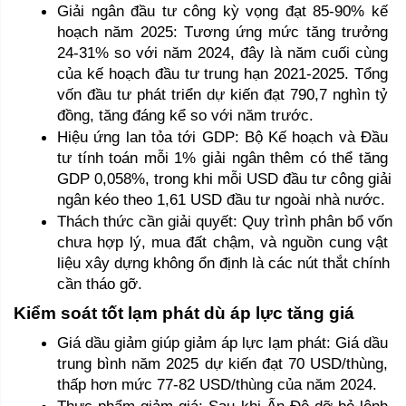
Giải ngân đầu tư công kỳ vọng đạt 85-90% kế 
hoạch năm 2025: Tương ứng mức tăng trưởng 
24-31% so với năm 2024, đây là năm cuối cùng 
của kế hoạch đầu tư trung hạn 2021-2025. Tổng 
vốn đầu tư phát triển dự kiến đạt 790,7 nghìn tỷ 
đồng, tăng đáng kể so với năm trước.
Hiệu ứng lan tỏa tới GDP: Bộ Kế hoạch và Đầu 
tư tính toán mỗi 1% giải ngân thêm có thể tăng 
GDP 0,058%, trong khi mỗi USD đầu tư công giải 
ngân kéo theo 1,61 USD đầu tư ngoài nhà nước.
Thách thức cần giải quyết: Quy trình phân bổ vốn 
chưa hợp lý, mua đất chậm, và nguồn cung vật 
liệu xây dựng không ổn định là các nút thắt chính 
cần tháo gỡ.
Kiểm soát tốt lạm phát dù áp lực tăng giá
Giá dầu giảm giúp giảm áp lực lạm phát: Giá dầu 
trung bình năm 2025 dự kiến đạt 70 USD/thùng, 
thấp hơn mức 77-82 USD/thùng của năm 2024.
Thực phẩm giảm giá: Sau khi Ấn Độ dỡ bỏ lệnh 