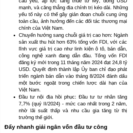
cầu yếu, áp lực tăng thuế từ Mỹ, đồng USD 
mạnh, và căng thẳng địa chính trị kéo dài. Những 
yếu tố này có thể gây gián đoạn chuỗi cung ứng 
toàn cầu, ảnh hưởng đến các đối tác thương mại 
chính của Việt Nam.
Chuyển hướng sang chuỗi giá trị cao hơn: Ngành 
sản xuất thu hút hơn 63% tổng vốn FDI, với các 
lĩnh vực giá trị cao như linh kiện ô tô, bán dẫn, 
công nghệ xanh đang dẫn đầu. Tổng vốn FDI 
đăng ký mới trong 11 tháng năm 2024 đạt 24,8 tỷ 
USD. Quyết định thành lập Ủy ban chỉ đạo phát 
triển ngành bán dẫn vào tháng 8/2024 đánh dấu 
một bước ngoặt trong chiến lược dài hạn của 
Việt Nam.
Đầu tư nội địa hồi phục: Đầu tư tư nhân tăng 
7,7% (quý II/2024) - mức cao nhất trong 2 năm, 
nhờ lãi suất thấp và nhu cầu gia tăng từ thị 
trường thế giới.
Đẩy nhanh giải ngân vốn đầu tư công