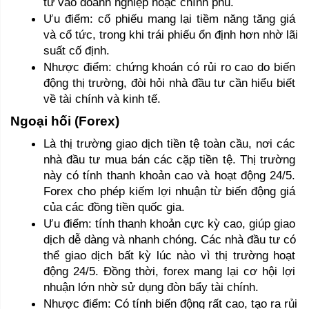
tư vào doanh nghiệp hoặc chính phủ. 
Ưu điểm: cổ phiếu mang lại tiềm năng tăng giá 
và cổ tức, trong khi trái phiếu ổn định hơn nhờ lãi 
suất cố định. 
Nhược điểm: chứng khoán có rủi ro cao do biến 
động thị trường, đòi hỏi nhà đầu tư cần hiểu biết 
về tài chính và kinh tế.
Ngoại hối (Forex) 
Là thị trường giao dịch tiền tệ toàn cầu, nơi các 
nhà đầu tư mua bán các cặp tiền tệ. Thị trường 
này có tính thanh khoản cao và hoạt động 24/5. 
Forex cho phép kiếm lợi nhuận từ biến động giá 
của các đồng tiền quốc gia.
Ưu điểm: tính thanh khoản cực kỳ cao, giúp giao 
dịch dễ dàng và nhanh chóng. Các nhà đầu tư có 
thể giao dịch bất kỳ lúc nào vì thị trường hoạt 
động 24/5. Đồng thời, forex mang lại cơ hội lợi 
nhuận lớn nhờ sử dụng đòn bẩy tài chính.
Nhược điểm: Có tính biến động rất cao, tạo ra rủi 