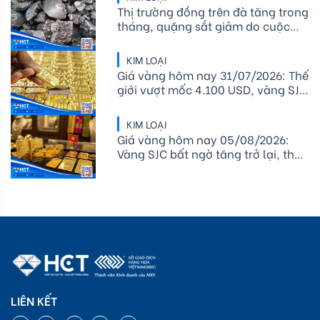
Thị trường đồng trên đà tăng trong
tháng, quặng sắt giảm do cuộc
đàm phán ở Úc và giá dầu phục
hồi
KIM LOẠI
Giá vàng hôm nay 31/07/2026: Thế
giới vượt mốc 4.100 USD, vàng SJC
và vàng nhẫn tăng phiên thứ hai
liên tiếp
KIM LOẠI
Giá vàng hôm nay 05/08/2026:
Vàng SJC bất ngờ tăng trở lại, thế
giới vượt 4.070 USD/ounce
LIÊN KẾT