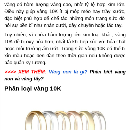
vàng có hàm lượng vàng cao, nhờ tỷ lệ hợp kim lớn. 
Điều này giúp vàng 10K ít bị móp méo hay trầy xước, 
đặc biệt phù hợp để chế tác những món trang sức đòi 
hỏi sự bền bỉ như nhẫn cưới, dây chuyền hoặc lắc tay.
Tuy nhiên, vì chứa hàm lượng lớn kim loại khác, vàng 
10K dễ bị oxy hóa hơn, nhất là khi tiếp xúc với hóa chất 
hoặc môi trường ẩm ướt. Trang sức vàng 10K có thể bị 
xỉn màu hoặc đen dần theo thời gian nếu không được 
bảo quản kỹ lưỡng.
>>>> XEM THÊM:
Vàng non là gì?
 Phân biệt vàng 
non và vàng tây? 
Phân loại vàng 10K 