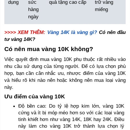
dụng
sức
quà tặng cao cấp
trữ vàng
hàng
miếng
ngày
>>>> XEM THÊM:
Vàng 14K là vàng gì?
 Có nên đầu 
tư vàng 14K? 
Có nên mua vàng 10K không? 
Việc quyết định mua vàng 10K phụ thuộc rất nhiều vào 
nhu cầu sử dụng của từng người. Để có lựa chọn phù 
hợp, bạn cần cân nhắc ưu, nhược điểm của vàng 10K 
và hiểu rõ khi nào nên hoặc không nên mua loại vàng 
này.
Ưu điểm của vàng 10K
Độ bền cao: Do tỷ lệ hợp kim lớn, vàng 10K 
cứng và ít bị móp méo hơn so với các loại vàng 
tinh khiết hơn như vàng 14K, 18K hay 24K. Điều 
này làm cho vàng 10K trở thành lựa chọn lý 