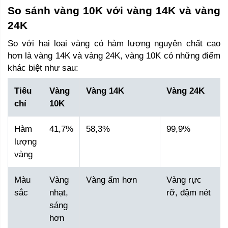
So sánh vàng 10K với vàng 14K và vàng 
24K 
So với hai loại vàng có hàm lượng nguyên chất cao 
hơn là vàng 14K và vàng 24K, vàng 10K có những điểm 
khác biệt như sau: 
Tiêu
Vàng
Vàng 14K
Vàng 24K
chí
10K
Hàm
41,7%
58,3%
99,9%
lượng
vàng
Màu
Vàng
Vàng ấm hơn
Vàng rực
sắc
nhạt,
rỡ, đậm nét
sáng
hơn