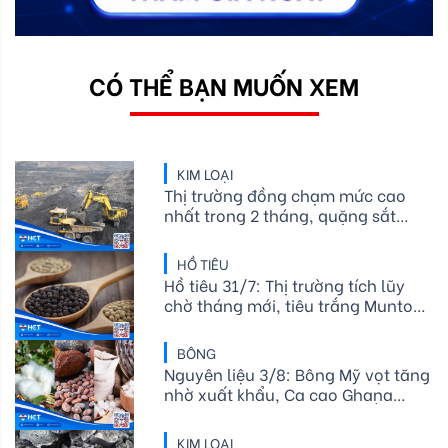
CÓ THỂ BẠN MUỐN XEM
KIM LOẠI
Thị trường đồng chạm mức cao
nhất trong 2 tháng, quặng sắt
tăng nhẹ giữa lúc cuộc đình công
tại cảng Port Hedland diễn ra
HỒ TIÊU
Hồ tiêu 31/7: Thị trường tích lũy
chờ tháng mới, tiêu trắng Muntok
được đẩy mạnh
BÔNG
Nguyên liệu 3/8: Bông Mỹ vọt tăng
nhờ xuất khẩu, Ca cao Ghana
giảm cung, Đường chờ tin Ấn Độ
KIM LOẠI