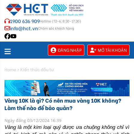
1900 636 909
Hotline (T2–6: 8:30–17:30)
info@hct.vn
Chăm sóc khách hàng
ĐĂNG NHẬP
MỞ TÀI KHOẢN
Home
>
Kiến thức đầu tư
Vàng 10K là gì? Có nên mua vàng 10K không?
Làm thế nào để bảo quản?
Ngày đăng 03/12/2024 16:39
Vàng là một kim loại quý được ưa chuộng không chỉ vì 