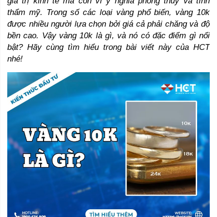
giá trị kinh tế mà còn vì ý nghĩa phong thủy và tính 
thẩm mỹ. Trong số các loại vàng phổ biến, vàng 10k 
được nhiều người lựa chọn bởi giá cả phải chăng và độ 
bền cao. Vậy vàng 10k là gì, và nó có đặc điểm gì nổi 
bật? Hãy cùng tìm hiểu trong bài viết này của HCT 
nhé! 