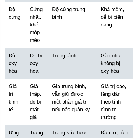
Độ
Cứng
Độ cứng trung
Khá mềm,
cứng
nhất,
bình
dễ bị biến
khó
dạng
móp
méo
Độ
Dễ bị
Trung bình
Gần như
oxy
oxy
không bị
hóa
hóa
oxy hóa
Giá
Giá
Giá trung bình,
Giá trị cao,
trị
thấp,
vẫn giữ được
tăng dần
kinh
dễ bị
một phần giá trị
theo tình
tế
mất
nếu bảo quản kỹ
hình thị
giá
trường
Ứng
Trang
Trang sức hoặc
Đầu tư, tích