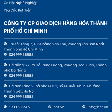
Cơ Hội Nghề Nghiệp
Yêu Cầu Rút Tiền
CÔNG TY CP GIAO DỊCH HÀNG HÓA THÀNH
PHỐ HỒ CHÍ MINH
Trụ sở: Tầng 7, 435 Hoàng Văn Thụ, Phường Tân Sơn Nhất,
Thành phố Hồ Chí Minh
024 999 88588
Đà Nẵng: 77-79 Hồ Trung Lượng, Phường Hòa Xuân, Thành
phố Đà Nẵng
024 999 88588
Hà Nội: Tầng 2 Toà nhà PCC1, Số 44 Triều Khúc, Phường
Thanh Liệt, Hà Nội
024 999 88588
1900 636 909
hct.vn
info@hct.vn