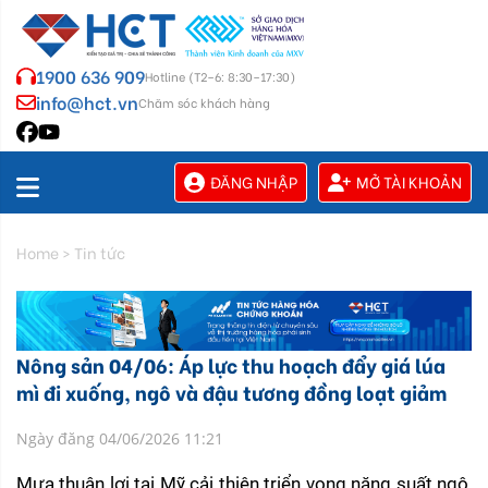
1900 636 909
Hotline (T2–6: 8:30–17:30)
info@hct.vn
Chăm sóc khách hàng
ĐĂNG NHẬP
MỞ TÀI KHOẢN
Home
>
Tin tức
Nông sản 04/06: Áp lực thu hoạch đẩy giá lúa
mì đi xuống, ngô và đậu tương đồng loạt giảm
Ngày đăng 04/06/2026 11:21
Mưa thuận lợi tại Mỹ cải thiện triển vọng năng suất ngô, 