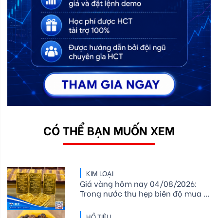
CÓ THỂ BẠN MUỐN XEM
KIM LOẠI
Giá vàng hôm nay 04/08/2026:
Trong nước thu hẹp biên độ mua -
bán, thế giới giằng co quanh mốc
4.050 USD/ounce
HỒ TIÊU