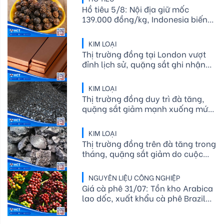
Hồ tiêu 5/8: Nội địa giữ mốc
139.000 đồng/kg, Indonesia biến
động
KIM LOẠI
Thị trường đồng tại London vượt
đỉnh lịch sử, quặng sắt ghi nhận
mức tăng nhẹ sau khi trước đó
chạm mức thấp nhất trong hơn
KIM LOẠI
một năm
Thị trường đồng duy trì đà tăng,
quặng sắt giảm mạnh xuống mức
thấp nhất trong bốn tuần
KIM LOẠI
Thị trường đồng trên đà tăng trong
tháng, quặng sắt giảm do cuộc
đàm phán ở Úc và giá dầu phục
hồi
NGUYÊN LIỆU CÔNG NGHIỆP
Giá cà phê 31/07: Tồn kho Arabica
lao dốc, xuất khẩu cà phê Brazil
giảm mạnh trong nửa đầu năm