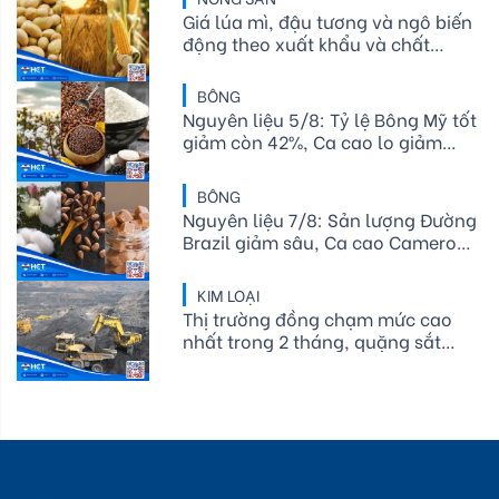
Giá lúa mì, đậu tương và ngô biến
động theo xuất khẩu và chất
lượng mùa vụ Mỹ
BÔNG
Nguyên liệu 5/8: Tỷ lệ Bông Mỹ tốt
giảm còn 42%, Ca cao lo giảm
cung, Đường thô chịu rủi ro thời
tiết
BÔNG
Nguyên liệu 7/8: Sản lượng Đường
Brazil giảm sâu, Ca cao Cameroon
hụt cung, Bông Mỹ lo ngại thời tiết
KIM LOẠI
Thị trường đồng chạm mức cao
nhất trong 2 tháng, quặng sắt
tăng nhẹ giữa lúc cuộc đình công
tại cảng Port Hedland diễn ra