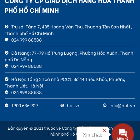
CÔNG TY CP GIAO DỊCH HÀNG HÓA THÀNH
PHỐ HỒ CHÍ MINH
Trụ sở: Tầng 7, 435 Hoàng Văn Thụ, Phường Tân Sơn Nhất,
Thành phố Hồ Chí Minh
024 999 88588
Đà Nẵng: 77-79 Hồ Trung Lượng, Phường Hòa Xuân, Thành
phố Đà Nẵng
024 999 88588
Hà Nội: Tầng 2 Toà nhà PCC1, Số 44 Triều Khúc, Phường
Thanh Liệt, Hà Nội
024 999 88588
1900 636 909
hct.vn
info@hct.vn
Bản quyền © 2021 thuộc về Công ty Cổ phần Giao dịch Hàng hóa
Thành phố Hồ Chí Minh
Xin chào
Liên hệ