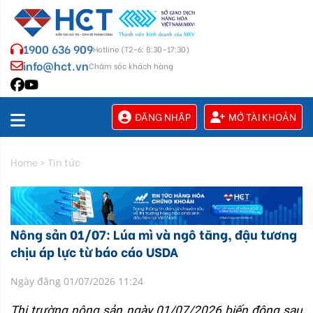
1900 636 909
Hotline (T2–6: 8:30–17:30)
info@hct.vn
Chăm sóc khách hàng
ĐĂNG NHẬP
MỞ TÀI KHOẢN
Home
>
Tin tức
Nông sản 01/07: Lúa mì và ngô tăng, đậu tương
chịu áp lực từ báo cáo USDA
Ngày đăng 01/07/2026 11:24
Thị trường nông sản ngày 01/07/2026 biến động sau 