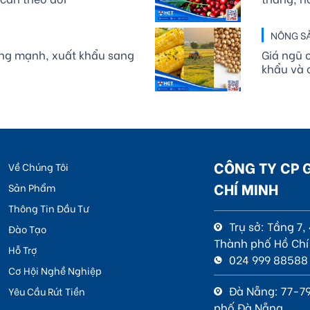
NÔNG S
tăng mạnh, xuất khẩu sang
Giá ngũ c
khẩu và c
CÔNG TY CP 
Về Chúng Tôi
CHÍ MINH
Sản Phẩm
Thông Tin Đầu Tư
Trụ sở: Tầng 7
Đào Tạo
Thành phố Hồ Chí
Hỗ Trợ
024 999 88588
Cơ Hội Nghề Nghiệp
Đà Nẵng: 77-79
Yêu Cầu Rút Tiền
phố Đà Nẵng