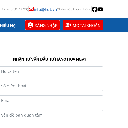
info@hct.vn
 (T2–6: 8:30–17:30)
Chăm sóc khách hàng
ĐĂNG NHẬP
MỞ TÀI KHOẢN
HIẾU NẠI
NHẬN TƯ VẤN ĐẦU TƯ HÀNG HOÁ NGAY!