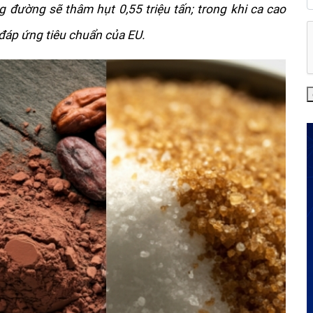
g đường sẽ thâm hụt 0,55 triệu tấn; trong khi ca cao 
 đáp ứng tiêu chuẩn của EU.