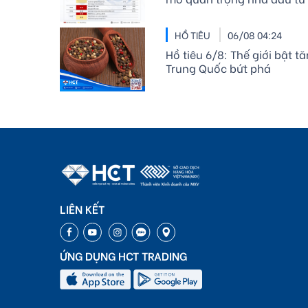
HỒ TIÊU
06/08 04:24
Hồ tiêu 6/8: Thế giới bật 
Trung Quốc bứt phá
LIÊN KẾT
ỨNG DỤNG HCT TRADING