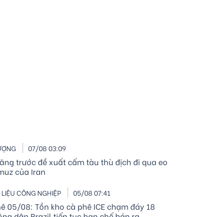
ƯỢNG
07/08 03:09
tăng trước đề xuất cấm tàu thù địch đi qua eo
muz của Iran
LIỆU CÔNG NGHIỆP
05/08 07:41
hê 05/08: Tồn kho cà phê ICE chạm đáy 18
ng dân Brazil tiếp tục hạn chế bán ra