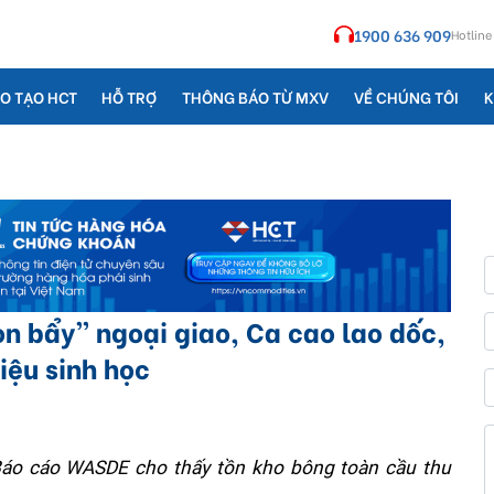
1900 636 909
Hotline
O TẠO HCT
HỖ TRỢ
THÔNG BÁO TỪ MXV
VỀ CHÚNG TÔI
K
n bẩy” ngoại giao, Ca cao lao dốc,
iệu sinh học
Báo cáo WASDE cho thấy tồn kho bông toàn cầu thu 