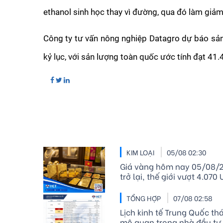
ethanol sinh học thay vì đường, qua đó làm giả
Công ty tư vấn nông nghiệp Datagro dự báo sản
kỷ lục, với sản lượng toàn quốc ước tính đạt 41.4 
KIM LOẠI
05/08 02:30
Giá vàng hôm nay 05/08/2
trở lại, thế giới vượt 4.07
TỔNG HỢP
07/08 02:58
Lịch kinh tế Trung Quốc th
mô quan trọng nhà đầu tư 