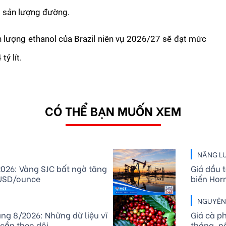
m sản lượng đường.
 lượng ethanol của Brazil niên vụ 2026/27 sẽ đạt mức 
tỷ lít.
CÓ THỂ BẠN MUỐN XEM
NĂNG L
026: Vàng SJC bất ngờ tăng
Giá dầu 
0 USD/ounce
biển Hor
NGUYÊN 
áng 8/2026: Những dữ liệu vĩ
Giá cà p
cần theo dõi
tháng, nô