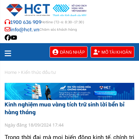
1900 636 909
Hotline (T2–6: 8:30–17:30)
info@hct.vn
Chăm sóc khách hàng
ĐĂNG NHẬP
MỞ TÀI KHOẢN
Home
>
Kiến thức đầu tư
Kinh nghiệm mua vàng tích trữ sinh lời bền bỉ
hàng tháng
Ngày đăng 18/09/2024 17:44
Trong thời đại mà mọi biến động kinh tế, chính trị