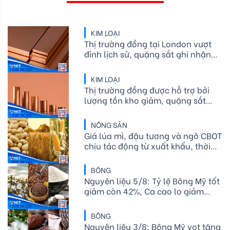
KIM LOẠI
Thị trường đồng tại London vượt
đỉnh lịch sử, quặng sắt ghi nhận
mức tăng nhẹ sau khi trước đó
chạm mức thấp nhất trong hơn
KIM LOẠI
một năm
Thị trường đồng được hỗ trợ bởi
lượng tồn kho giảm, quặng sắt
gần như không đổi sau khi chạm
mức thấp nhất trong hơn một năm
NÔNG SẢN
Giá lúa mì, đậu tương và ngô CBOT
chịu tác động từ xuất khẩu, thời
tiết và nguồn cung
BÔNG
Nguyên liệu 5/8: Tỷ lệ Bông Mỹ tốt
giảm còn 42%, Ca cao lo giảm
cung, Đường thô chịu rủi ro thời
tiết
BÔNG
Nguyên liệu 3/8: Bông Mỹ vọt tăng