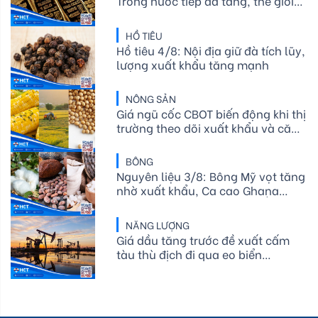
Trong nước tiếp đà tăng, thế giới
rung lắc mạnh quanh vùng đỉnh
HỒ TIÊU
Hồ tiêu 4/8: Nội địa giữ đà tích lũy,
lượng xuất khẩu tăng mạnh
NÔNG SẢN
Giá ngũ cốc CBOT biến động khi thị
trường theo dõi xuất khẩu và căng
thẳng địa chính trị
BÔNG
Nguyên liệu 3/8: Bông Mỹ vọt tăng
nhờ xuất khẩu, Ca cao Ghana
giảm cung, Đường chờ tin Ấn Độ
NĂNG LƯỢNG
Giá dầu tăng trước đề xuất cấm
tàu thù địch đi qua eo biển
Hormuz của Iran