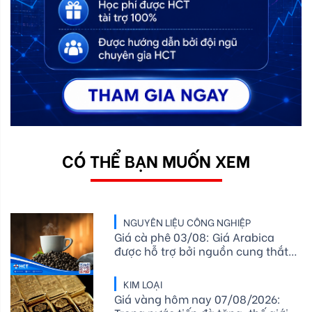
CÓ THỂ BẠN MUỐN XEM
NGUYÊN LIỆU CÔNG NGHIỆP
Giá cà phê 03/08: Giá Arabica
được hỗ trợ bởi nguồn cung thắt
chặt, tồn kho ICE giảm mạnh
KIM LOẠI
Giá vàng hôm nay 07/08/2026: