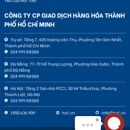
Yêu Cầu Rút Tiền
CÔNG TY CP GIAO DỊCH HÀNG HÓA THÀNH
PHỐ HỒ CHÍ MINH
Trụ sở: Tầng 7, 435 Hoàng Văn Thụ, Phường Tân Sơn Nhất,
Thành phố Hồ Chí Minh
024 999 88588
Đà Nẵng: 77-79 Hồ Trung Lượng, Phường Hòa Xuân, Thành
phố Đà Nẵng
024 999 88588
Hà Nội: Tầng 2 Toà nhà PCC1, Số 44 Triều Khúc, Phường
Thanh Liệt, Hà Nội
024 999 88588
1900 636 909
hct.vn
info@hct.vn
Xin chào