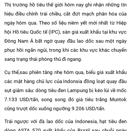
Thị trường hồ tiêu thế giới hôm nay ghi nhận những tín 
hiệu điều chỉnh trái chiều, cắt đứt mạch phân hóa của 
ngày hôm qua. Theo số liệu niêm yết mới nhất từ Hiệp 
hội Hồ tiêu Quốc tế (IPC), sàn giá xuất khẩu tại khu vực 
Đông Nam Á bất ngờ quay đầu lao dốc sau một ngày 
phục hồi ngắn ngủi, trong khi các khu vực khác chuyển 
sang trạng thái phòng thủ đi ngang.
Cụ thể,sau phiên tăng nhẹ hôm qua, biểu giá xuất khẩu 
các mặt hàng chủ lực của Indonsia đồng loạt quay đầu 
sụt giảm sâu: dòng tiêu đen Lampung bị kéo lùi về mốc 
7.133 USD/tấn, song song đó giá tiêu trắng Muntok 
cũng trượt dốc xuống ngưỡng 9.206 USD/tấn.
Trái ngược với đà lao dốc của Indonesia, hạt tiêu đen 
dòng ASTA 570 xuất khẩu của Brazil sau chuỗi ngày 