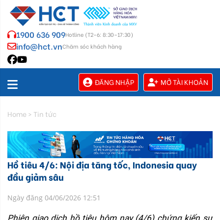
1900 636 909
Hotline (T2–6: 8:30–17:30)
info@hct.vn
Chăm sóc khách hàng
ĐĂNG NHẬP
MỞ TÀI KHOẢN
Home
>
Tin tức
Hồ tiêu 4/6: Nội địa tăng tốc, Indonesia quay
đầu giảm sâu
Ngày đăng 04/06/2026 12:51
Phiên giao dịch hồ tiêu hôm nay (4/6) chứng kiến sự 