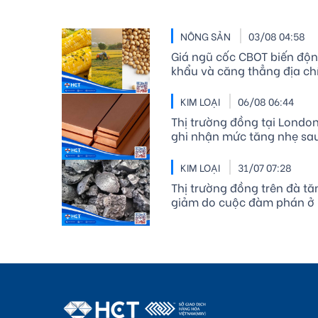
NÔNG SẢN
03/08 04:58
Giá ngũ cốc CBOT biến động
khẩu và căng thẳng địa chí
KIM LOẠI
06/08 06:44
Thị trường đồng tại London
ghi nhận mức tăng nhẹ sa
thấp nhất trong hơn một 
KIM LOẠI
31/07 07:28
Thị trường đồng trên đà tă
giảm do cuộc đàm phán ở 