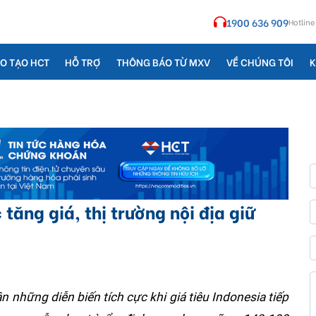
1900 636 909
Hotline
O TẠO HCT
HỖ TRỢ
THÔNG BÁO TỪ MXV
VỀ CHÚNG TÔI
K
 tăng giá, thị trường nội địa giữ
 những diễn biến tích cực khi giá tiêu Indonesia tiếp 