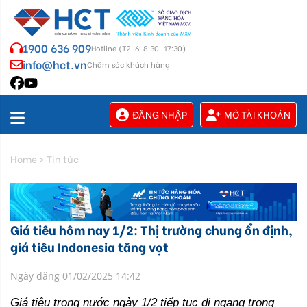
1900 636 909
Hotline (T2–6: 8:30–17:30)
info@hct.vn
Chăm sóc khách hàng
ĐĂNG NHẬP
MỞ TÀI KHOẢN
Home
>
Tin tức
Giá tiêu hôm nay 1/2: Thị trường chung ổn định,
giá tiêu Indonesia tăng vọt
Ngày đăng 01/02/2025 14:42
Giá tiêu trong nước ngày 1/2 tiếp tục đi ngang trong 