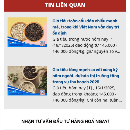
TIN LIÊN QUAN
Giá tiêu toàn cầu đảo chiều mạnh
mẽ, trong khi Việt Nam vẫn duy trì
ổn định
Giá tiêu trong nước hôm nay [1]
(18/1/2025) dao động từ 145.000 -
146.000 đồng/kg, giữ nguyên so với
ngày hôm qua. Tuy nhiên, thị
trường tiêu quốc tế có sự biến động
Giá tiêu tăng mạnh so với cùng kỳ
trái chiều, với giá tiêu giảm mạnh...
năm ngoái, dự báo thị trường tăng
trong vụ thu hoạch 2025
Giá tiêu hôm nay [1] , 16/1/2025,
dao động trong khoảng 145.000 -
146.000 đồng/kg. Chỉ còn hai tuần
nữa là Tết Nguyên đán 2025, sau đó
là mùa thu hoạch hồ tiêu trong
nước. So với cùng thời điểm năm
NHẬN TƯ VẤN ĐẦU TƯ HÀNG HOÁ NGAY!
ng...