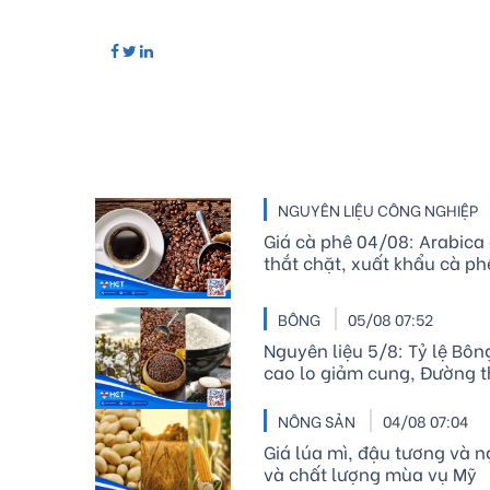
NGUYÊN LIỆU CÔNG NGHIỆP
Giá cà phê 04/08: Arabica
thắt chặt, xuất khẩu cà p
BÔNG
05/08 07:52
Nguyên liệu 5/8: Tỷ lệ Bôn
cao lo giảm cung, Đường thô
NÔNG SẢN
04/08 07:04
Giá lúa mì, đậu tương và 
và chất lượng mùa vụ Mỹ