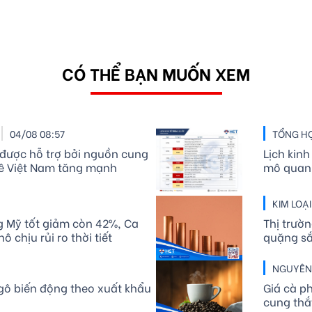
CÓ THỂ BẠN MUỐN XEM
04/08 08:57
TỔNG H
 được hỗ trợ bởi nguồn cung
Lịch kinh
hê Việt Nam tăng mạnh
mô quan 
KIM LOẠ
g Mỹ tốt giảm còn 42%, Ca
Thị trườ
 chịu rủi ro thời tiết
quặng sắ
nhất tro
NGUYÊN 
ngô biến động theo xuất khẩu
Giá cà p
cung thắ