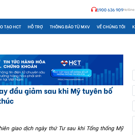
1900 636 909
Hotline
O TẠO HCT
HỖ TRỢ
THÔNG BÁO TỪ MXV
VỀ CHÚNG TÔI
K
ay đầu giảm sau khi Mỹ tuyên bố
thúc
hiên giao dịch ngày thứ Tư sau khi Tổng thống Mỹ