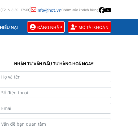
info@hct.vn
 (T2–6: 8:30–17:30)
Chăm sóc khách hàng
ĐĂNG NHẬP
MỞ TÀI KHOẢN
HIẾU NẠI
NHẬN TƯ VẤN ĐẦU TƯ HÀNG HOÁ NGAY!