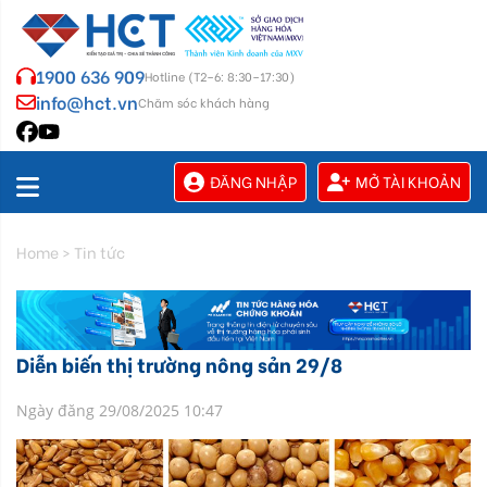
1900 636 909
Hotline (T2–6: 8:30–17:30)
info@hct.vn
Chăm sóc khách hàng
ĐĂNG NHẬP
MỞ TÀI KHOẢN
Home
>
Tin tức
Diễn biến thị trường nông sản 29/8
Ngày đăng 29/08/2025 10:47