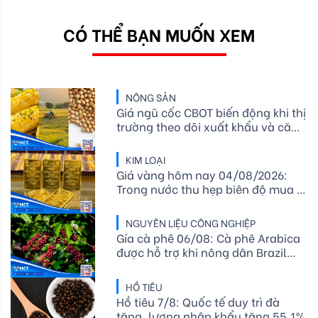
CÓ THỂ BẠN MUỐN XEM
NÔNG SẢN
Giá ngũ cốc CBOT biến động khi thị
trường theo dõi xuất khẩu và căng
thẳng địa chính trị
KIM LOẠI
Giá vàng hôm nay 04/08/2026:
Trong nước thu hẹp biên độ mua -
bán, thế giới giằng co quanh mốc
4.050 USD/ounce
NGUYÊN LIỆU CÔNG NGHIỆP
Gía cà phê 06/08: Cà phê Arabica
được hỗ trợ khi nông dân Brazil
hạn chế bán ra, tồn kho ICE tiếp
tục giảm
HỒ TIÊU
Hồ tiêu 7/8: Quốc tế duy trì đà
tăng, lượng nhập khẩu tăng 55,1%