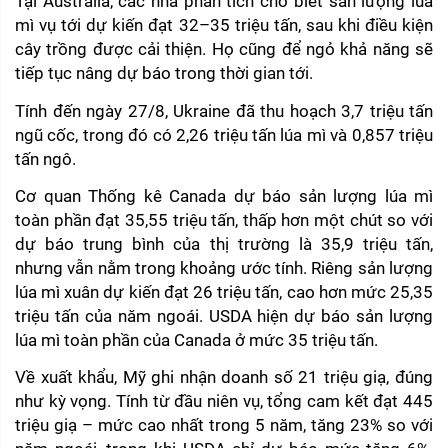
Tại Australia, các nhà phân tích cho biết sản lượng lúa 
mì vụ tới dự kiến đạt 32–35 triệu tấn, sau khi điều kiện 
cây trồng được cải thiện. Họ cũng để ngỏ khả năng sẽ 
tiếp tục nâng dự báo trong thời gian tới.
Tính đến ngày 27/8, Ukraine đã thu hoạch 3,7 triệu tấn 
ngũ cốc, trong đó có 2,26 triệu tấn lúa mì và 0,857 triệu 
tấn ngô.
Cơ quan Thống kê Canada dự báo sản lượng lúa mì 
toàn phần đạt 35,55 triệu tấn, thấp hơn một chút so với 
dự báo trung bình của thị trường là 35,9 triệu tấn, 
nhưng vẫn nằm trong khoảng ước tính. Riêng sản lượng 
lúa mì xuân dự kiến đạt 26 triệu tấn, cao hơn mức 25,35 
triệu tấn của năm ngoái. USDA hiện dự báo sản lượng 
lúa mì toàn phần của Canada ở mức 35 triệu tấn.
Về xuất khẩu, Mỹ ghi nhận doanh số 21 triệu giạ, đúng 
như kỳ vọng. Tính từ đầu niên vụ, tổng cam kết đạt 445 
triệu giạ – mức cao nhất trong 5 năm, tăng 23% so với 