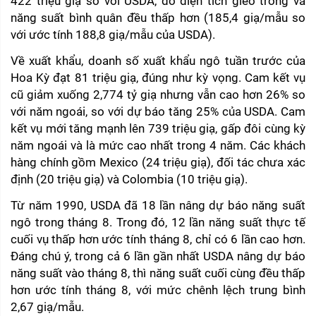
422 triệu giạ so với USDA, do diện tích gieo trồng và 
năng suất bình quân đều thấp hơn (185,4 giạ/mẫu so 
với ước tính 188,8 giạ/mẫu của USDA).
Về xuất khẩu, doanh số xuất khẩu ngô tuần trước của 
Hoa Kỳ đạt 81 triệu giạ, đúng như kỳ vọng. Cam kết vụ 
cũ giảm xuống 2,774 tỷ giạ nhưng vẫn cao hơn 26% so 
với năm ngoái, so với dự báo tăng 25% của USDA. Cam 
kết vụ mới tăng mạnh lên 739 triệu giạ, gấp đôi cùng kỳ 
năm ngoái và là mức cao nhất trong 4 năm. Các khách 
hàng chính gồm Mexico (24 triệu giạ), đối tác chưa xác 
định (20 triệu giạ) và Colombia (10 triệu giạ).
Từ năm 1990, USDA đã 18 lần nâng dự báo năng suất 
ngô trong tháng 8. Trong đó, 12 lần năng suất thực tế 
cuối vụ thấp hơn ước tính tháng 8, chỉ có 6 lần cao hơn. 
Đáng chú ý, trong cả 6 lần gần nhất USDA nâng dự báo 
năng suất vào tháng 8, thì năng suất cuối cùng đều thấp 
hơn ước tính tháng 8, với mức chênh lệch trung bình 
2,67 giạ/mẫu.