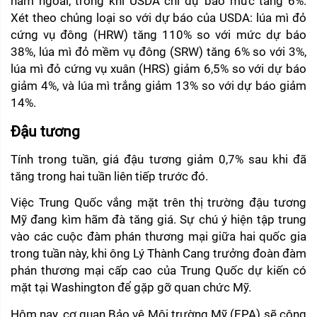
năm ngoái, trong khi USDA chỉ dự báo mức tăng 6%. 
Xét theo chủng loại so với dự báo của USDA: lúa mì đỏ 
cứng vụ đông (HRW) tăng 110% so với mức dự báo 
38%, lúa mì đỏ mềm vụ đông (SRW) tăng 6% so với 3%, 
lúa mì đỏ cứng vụ xuân (HRS) giảm 6,5% so với dự báo 
giảm 4%, và lúa mì trắng giảm 13% so với dự báo giảm 
14%.
Đậu tương
Tính trong tuần, giá đậu tương giảm 0,7% sau khi đã 
tăng trong hai tuần liên tiếp trước đó.
Việc Trung Quốc vắng mặt trên thị trường đậu tương 
Mỹ đang kìm hãm đà tăng giá. Sự chú ý hiện tập trung 
vào các cuộc đàm phán thương mại giữa hai quốc gia 
trong tuần này, khi ông Lý Thành Cang trưởng đoàn đàm 
phán thương mại cấp cao của Trung Quốc dự kiến có 
mặt tại Washington để gặp gỡ quan chức Mỹ.
Hôm nay, cơ quan Bảo vệ Môi trường Mỹ (EPA) sẽ công 