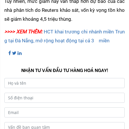
Tuy nhiên, mức giảm này vẫn thấp hơn dự báo của các 
nhà phân tích do Reuters khảo sát, vốn kỳ vọng tồn kho 
sẽ giảm khoảng 4,5 triệu thùng.
>>>> XEM THÊM:
HCT khai trương chi nhánh miền Trun
g tại Đà Nẵng, mở rộng hoạt động tại cả 3    miền
NHẬN TƯ VẤN ĐẦU TƯ HÀNG HOÁ NGAY!