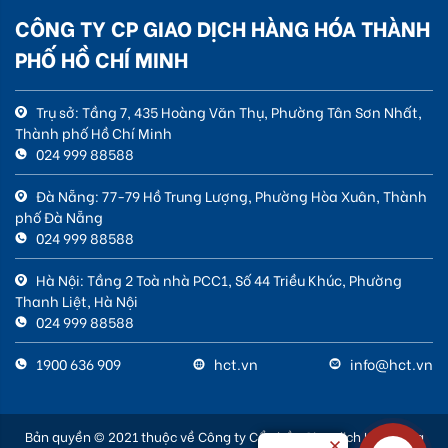
CÔNG TY CP GIAO DỊCH HÀNG HÓA THÀNH
PHỐ HỒ CHÍ MINH
Trụ sở: Tầng 7, 435 Hoàng Văn Thụ, Phường Tân Sơn Nhất,
Thành phố Hồ Chí Minh
024 999 88588
Đà Nẵng: 77-79 Hồ Trung Lượng, Phường Hòa Xuân, Thành
phố Đà Nẵng
024 999 88588
Hà Nội: Tầng 2 Toà nhà PCC1, Số 44 Triều Khúc, Phường
Thanh Liệt, Hà Nội
024 999 88588
1900 636 909
hct.vn
info@hct.vn
Bản quyền © 2021 thuộc về Công ty Cổ phần Giao dịch Hàng hóa