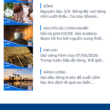
chạm mức thấp nhất trong hơn
BÔNG
một năm
Nguyên liệu 3/8: Bông Mỹ vọt tăng
nhờ xuất khẩu, Ca cao Ghana
giảm cung, Đường chờ tin Ấn Độ
NGUYÊN LIỆU CÔNG NGHIỆP
Giá cà phê 03/08: Giá Arabica
được hỗ trợ bởi nguồn cung thắt
chặt, tồn kho ICE giảm mạnh
KIM LOẠI
Giá vàng hôm nay 07/08/2026:
Trong nước tiếp đà tăng, thế giới
rung lắc mạnh quanh vùng đỉnh
NĂNG LƯỢNG
Giá dầu tăng trước đề xuất cấm
tàu thù địch đi qua eo biển
Hormuz của Iran