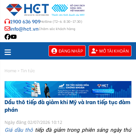
1900 636 909
Hotline (T2–6: 8:30–17:30)
info@hct.vn
Chăm sóc khách hàng
ĐĂNG NHẬP
MỞ TÀI KHOẢN
Home
>
Tin tức
Dầu thô tiếp đà giảm khi Mỹ và Iran tiếp tục đàm
phán
Ngày đăng 02/07/2026 10:12
Giá dầu thô
 tiếp đà giảm trong phiên sáng ngày thứ 