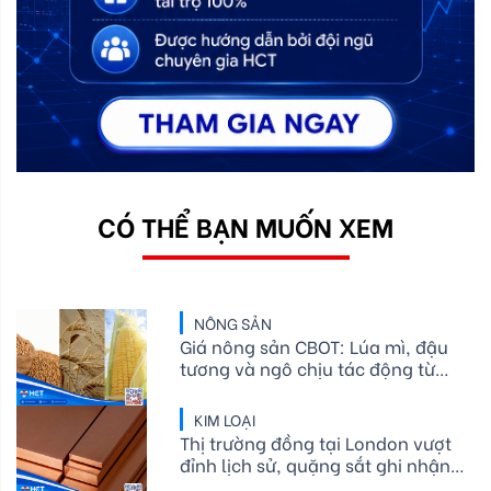
CÓ THỂ BẠN MUỐN XEM
NÔNG SẢN
Giá nông sản CBOT: Lúa mì, đậu
tương và ngô chịu tác động từ
xuất khẩu, mùa vụ
KIM LOẠI
Thị trường đồng tại London vượt
đỉnh lịch sử, quặng sắt ghi nhận
mức tăng nhẹ sau khi trước đó