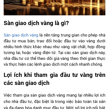
Sàn giao dịch vàng là gì?
Sàn giao dịch vàng
là nền tảng trung gian cho phép nhà
đầu tư mua bán, trao đổi hoặc đầu tư vào vàng dưới
nhiều hình thức khác nhau như vàng vật chất, hợp đồng
tương lai, hoặc vàng điện tử. Tại các sàn giao dịch này,
nhà đầu tư có thể theo dõi giá vàng theo thời gian thực
và thực hiện các lệnh giao dịch một cách nhanh chóng.
Lợi ích khi tham gia đầu tư vàng trên
các sàn giao dịch
Việc tham gia sàn giao dịch vàng mang lại nhiều lợi ích
cho nhà đầu tư, đặc biệt là trong việc bảo toàn tài sản
và đa dạng hóa danh mục đầu tư. Một số lợi ích nổi bật