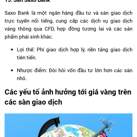
Saxo Bank là một ngân hàng đầu tư và sàn giao dịch
trực tuyến nổi tiếng, cung cấp các dịch vụ giao dịch
vàng thông qua CFD, hợp đồng tương lai và các sản
phẩm phái sinh khác.
Lợi thế: Phí giao dịch hợp lý, nền tảng giao dịch
tiên tiến.
Nhược điểm: Đòi hỏi vốn đầu tư lớn hơn các sàn
nhỏ.
Các yếu tố ảnh hưởng tới giá vàng trên
các sàn giao dịch