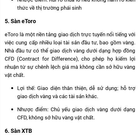
thức về thị trường phái sinh
5. Sàn eToro
eToro là một nền tảng giao dịch trực tuyến nổi tiếng với
việc cung cấp nhiều loại tài sản đầu tư, bao gồm vàng.
Nhà đầu tư có thể giao dịch vàng dưới dạng hợp đồng
CFD (Contract for Difference), cho phép họ kiếm lợi
nhuận từ sự chênh lệch giá mà không cần sở hữu vàng
vật chất.
Lợi thế: Giao diện thân thiện, dễ sử dụng; hỗ trợ
giao dịch vàng và các tài sản khác.
Nhược điểm: Chủ yếu giao dịch vàng dưới dạng
CFD, không sở hữu vàng vật chất.
6. Sàn XTB