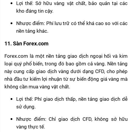
Lợi thế: Sở hữu vàng vật chất, bảo quản tại các
kho đáng tin cậy.
Nhược điểm: Phí lưu trữ có thể khá cao so với các
nền tảng khác.
11. Sàn Forex.com
Forex.com là một nền tảng giao dịch ngoại hối và kim
loại quý phổ biến, trong đó bao gồm cả vàng. Nền tảng
này cung cấp giao dịch vàng dưới dạng CFD, cho phép
nhà đầu tư kiếm lợi nhuận từ sự biến động giá vàng mà
không cần mua vàng vật chất.
Lợi thế: Phí giao dịch thấp, nền tảng giao dịch dễ
sử dụng.
Nhược điểm: Chỉ giao dịch CFD, không sở hữu
vàng thực tế.