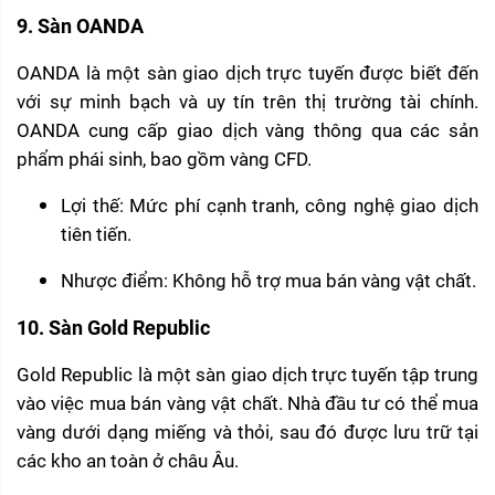
9. Sàn OANDA
OANDA là một sàn giao dịch trực tuyến được biết đến
với sự minh bạch và uy tín trên thị trường tài chính.
OANDA cung cấp giao dịch vàng thông qua các sản
phẩm phái sinh, bao gồm vàng CFD.
Lợi thế: Mức phí cạnh tranh, công nghệ giao dịch
tiên tiến.
Nhược điểm: Không hỗ trợ mua bán vàng vật chất.
10. Sàn Gold Republic
Gold Republic là một sàn giao dịch trực tuyến tập trung
vào việc mua bán vàng vật chất. Nhà đầu tư có thể mua
vàng dưới dạng miếng và thỏi, sau đó được lưu trữ tại
các kho an toàn ở châu Âu.