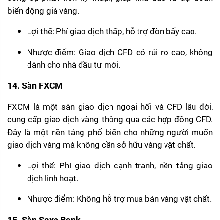
biến động giá vàng.
Lợi thế: Phí giao dịch thấp, hỗ trợ đòn bẩy cao.
Nhược điểm: Giao dịch CFD có rủi ro cao, không
dành cho nhà đầu tư mới.
14. Sàn FXCM
FXCM là một sàn giao dịch ngoại hối và CFD lâu đời,
cung cấp giao dịch vàng thông qua các hợp đồng CFD.
Đây là một nền tảng phổ biến cho những người muốn
giao dịch vàng mà không cần sở hữu vàng vật chất.
Lợi thế: Phí giao dịch cạnh tranh, nền tảng giao
dịch linh hoạt.
Nhược điểm: Không hỗ trợ mua bán vàng vật chất.
15. Sàn Saxo Bank