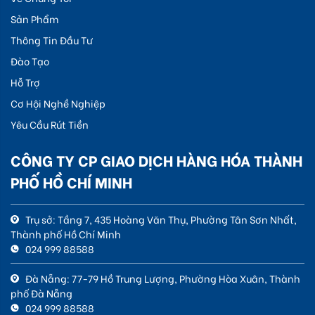
Sản Phẩm
Thông Tin Đầu Tư
Đào Tạo
Hỗ Trợ
Cơ Hội Nghề Nghiệp
Yêu Cầu Rút Tiền
CÔNG TY CP GIAO DỊCH HÀNG HÓA THÀNH
PHỐ HỒ CHÍ MINH
Trụ sở: Tầng 7, 435 Hoàng Văn Thụ, Phường Tân Sơn Nhất,
Thành phố Hồ Chí Minh
024 999 88588
Đà Nẵng: 77-79 Hồ Trung Lượng, Phường Hòa Xuân, Thành
phố Đà Nẵng
024 999 88588