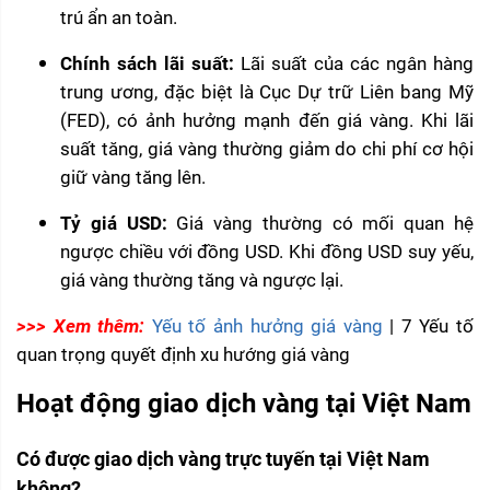
trú ẩn an toàn.
Chính sách lãi suất:
Lãi suất của các ngân hàng
trung ương, đặc biệt là Cục Dự trữ Liên bang Mỹ
(FED), có ảnh hưởng mạnh đến giá vàng. Khi lãi
suất tăng, giá vàng thường giảm do chi phí cơ hội
giữ vàng tăng lên.
Tỷ giá USD:
Giá vàng thường có mối quan hệ
ngược chiều với đồng USD. Khi đồng USD suy yếu,
giá vàng thường tăng và ngược lại.
>>> Xem thêm:
Y
ếu tố ảnh hưởng giá vàng
| 7 Yếu tố
quan trọng quyết định xu hướng giá vàng
Hoạt động giao dịch vàng tại Việt Nam
Có được giao dịch vàng trực tuyến tại Việt Nam
không?