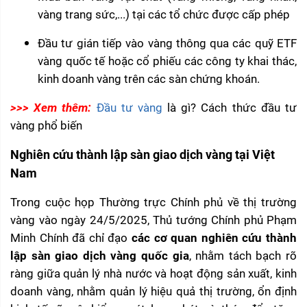
vàng trang sức,...) tại các tổ chức được cấp phép
Đầu tư gián tiếp vào vàng thông qua các quỹ ETF
vàng quốc tế hoặc cổ phiếu các công ty khai thác,
kinh doanh vàng trên các sàn chứng khoán.
>>> Xem thêm:
Đầu tư vàng
là gì? Cách thức đầu tư
vàng phổ biến
Nghiên cứu thành lập sàn giao dịch vàng tại Việt
Nam
Trong cuộc họp Thường trực Chính phủ về thị trường
vàng vào ngày 24/5/2025, Thủ tướng Chính phủ Phạm
Minh Chính đã chỉ đạo
các cơ quan nghiên cứu thành
lập sàn giao dịch vàng quốc gia
, nhằm tách bạch rõ
ràng giữa quản lý nhà nước và hoạt động sản xuất, kinh
doanh vàng, nhằm quản lý hiệu quả thị trường, ổn định