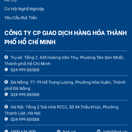
Cơ Hội Nghề Nghiệp
Yêu Cầu Rút Tiền
CÔNG TY CP GIAO DỊCH HÀNG HÓA THÀNH
PHỐ HỒ CHÍ MINH
Trụ sở: Tầng 7, 435 Hoàng Văn Thụ, Phường Tân Sơn Nhất,
Thành phố Hồ Chí Minh
024 999 88588
Đà Nẵng: 77-79 Hồ Trung Lượng, Phường Hòa Xuân, Thành
phố Đà Nẵng
024 999 88588
Hà Nội: Tầng 2 Toà nhà PCC1, Số 44 Triều Khúc, Phường
Thanh Liệt, Hà Nội
024 999 88588
1900 636 909
hct.vn
info@hct.vn