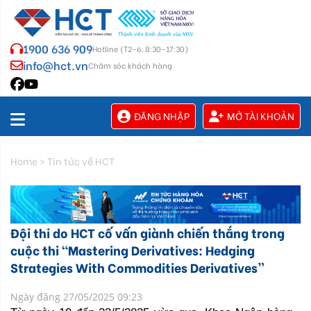
1900 636 909
Hotline (T2–6: 8:30–17:30)
info@hct.vn
Chăm sóc khách hàng
ĐĂNG NHẬP
MỞ TÀI KHOẢN
Home
>
Tin tức về HCT
Đội thi do HCT cố vấn giành chiến thắng trong
cuộc thi “Mastering Derivatives: Hedging
Strategies With Commodities Derivatives”
Ngày đăng 27/05/2025 09:23