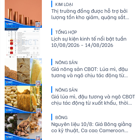
KIM LOẠI
Thị trường đồng được hỗ trợ bởi
lượng tồn kho giảm, quặng sắt
gần như không đổi sau khi chạm
mức thấp nhất trong hơn một năm
TỔNG HỢP
Lịch sự kiện kinh tế nổi bật tuần
10/08/2026 - 14/08/2026
NÔNG SẢN
Giá nông sản CBOT: Lúa mì, đậu
tương và ngô chịu tác động từ
xuất khẩu, mùa vụ
NÔNG SẢN
Giá lúa mì, đậu tương và ngô CBOT
chịu tác động từ xuất khẩu, thời
tiết và nguồn cung
BÔNG
Nguyên liệu 10/8: Giá Bông giằng
co kỹ thuật, Ca cao Cameroon
giảm 20%, Đường Ấn Độ tăng tốc