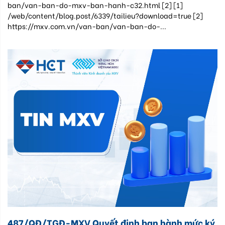
ban/van-ban-do-mxv-ban-hanh-c32.html [2] [1]
/web/content/blog.post/6339/tailieu?download=true [2]
https://mxv.com.vn/van-ban/van-ban-do-...
487/QĐ/TGĐ-MXV Quyết định ban hành mức ký