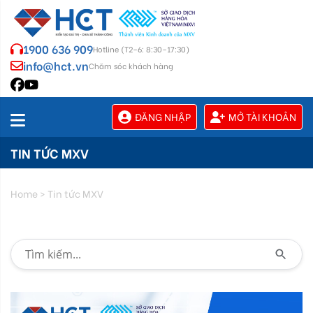
1900 636 909
Hotline (T2–6: 8:30–17:30)
info@hct.vn
Chăm sóc khách hàng
ĐĂNG NHẬP
MỞ TÀI KHOẢN
TIN TỨC MXV
Home
>
Tin tức MXV