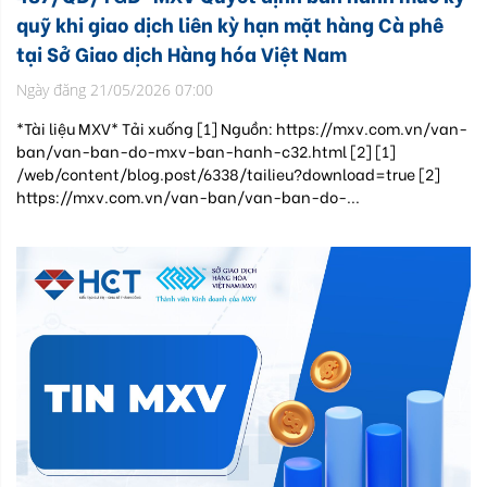
quỹ khi giao dịch liên kỳ hạn mặt hàng Cà phê
tại Sở Giao dịch Hàng hóa Việt Nam
Ngày đăng 21/05/2026 07:00
*Tài liệu MXV* Tải xuống [1] Nguồn: https://mxv.com.vn/van-
ban/van-ban-do-mxv-ban-hanh-c32.html [2] [1]
/web/content/blog.post/6338/tailieu?download=true [2]
https://mxv.com.vn/van-ban/van-ban-do-...