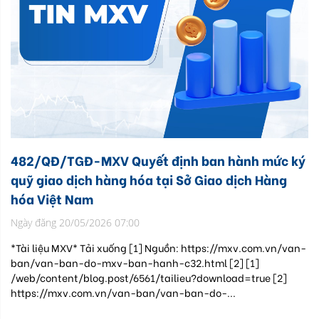
482/QĐ/TGĐ-MXV Quyết định ban hành mức ký
quỹ giao dịch hàng hóa tại Sở Giao dịch Hàng
hóa Việt Nam
Ngày đăng 20/05/2026 07:00
*Tài liệu MXV* Tải xuống [1] Nguồn: https://mxv.com.vn/van-
ban/van-ban-do-mxv-ban-hanh-c32.html [2] [1]
/web/content/blog.post/6561/tailieu?download=true [2]
https://mxv.com.vn/van-ban/van-ban-do-...