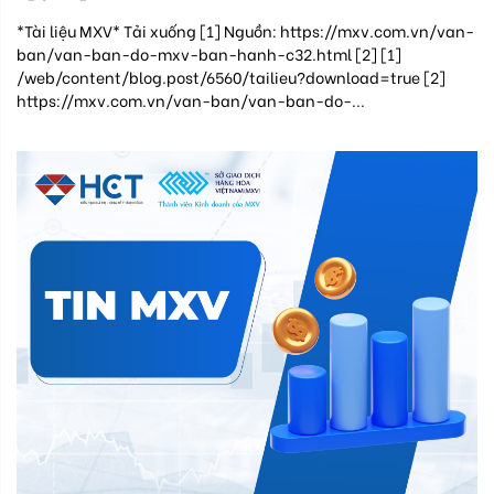
*Tài liệu MXV* Tải xuống [1] Nguồn: https://mxv.com.vn/van-
ban/van-ban-do-mxv-ban-hanh-c32.html [2] [1]
/web/content/blog.post/6560/tailieu?download=true [2]
https://mxv.com.vn/van-ban/van-ban-do-...