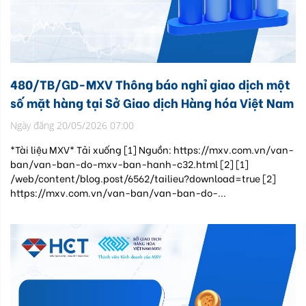
480/TB/GD-MXV Thông báo nghỉ giao dịch một
số mặt hàng tại Sở Giao dịch Hàng hóa Việt Nam
Ngày đăng 20/05/2026 07:00
*Tài liệu MXV* Tải xuống [1] Nguồn: https://mxv.com.vn/van-
ban/van-ban-do-mxv-ban-hanh-c32.html [2] [1]
/web/content/blog.post/6562/tailieu?download=true [2]
https://mxv.com.vn/van-ban/van-ban-do-...