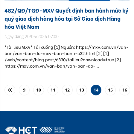
482/QĐ/TGĐ-MXV Quyết định ban hành mức ký
quỹ giao dịch hàng hóa tại Sở Giao dịch Hàng
hóa Việt Nam
Ngày đăng 20/05/2026 07:00
*Tài liệu MXV* Tải xuống [1] Nguồn: https://mxv.com.vn/van-
ban/van-ban-do-mxv-ban-hanh-c32.html [2] [1]
/web/content/blog.post/6330/tailieu?download=true [2]
https://mxv.com.vn/van-ban/van-ban-do-...
9
10
11
12
13
14
15
16