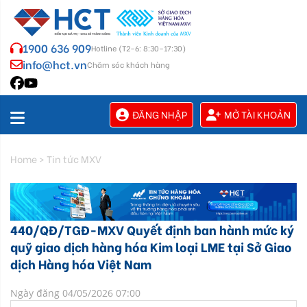
1900 636 909
Hotline (T2–6: 8:30–17:30)
info@hct.vn
Chăm sóc khách hàng
ĐĂNG NHẬP
MỞ TÀI KHOẢN
Home
>
Tin tức MXV
440/QĐ/TGĐ-MXV Quyết định ban hành mức ký
quỹ giao dịch hàng hóa Kim loại LME tại Sở Giao
dịch Hàng hóa Việt Nam
Ngày đăng 04/05/2026 07:00