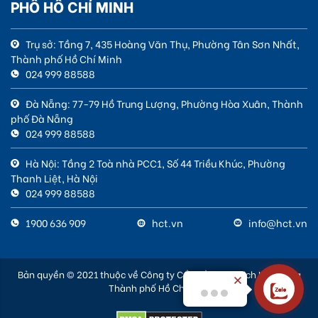
PHỐ HỒ CHÍ MINH
Trụ sở: Tầng 7, 435 Hoàng Văn Thụ, Phường Tân Sơn Nhất,
Thành phố Hồ Chí Minh
024 999 88588
Đà Nẵng: 77-79 Hồ Trung Lượng, Phường Hòa Xuân, Thành
phố Đà Nẵng
024 999 88588
Hà Nội: Tầng 2 Toà nhà PCC1, Số 44 Triều Khúc, Phường
Thanh Liệt, Hà Nội
024 999 88588
1900 636 909
hct.vn
info@hct.vn
Bản quyền © 2021 thuộc về Công ty Cổ phần Giao dịch Hàng hóa
Thành phố Hồ Chí Minh
Xin chào