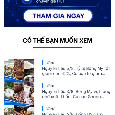
CÓ THỂ BẠN MUỐN XEM
BÔNG
Nguyên liệu 5/8: Tỷ lệ Bông Mỹ tốt
giảm còn 42%, Ca cao lo giảm
cung, Đường thô chịu rủi ro thời
tiết
BÔNG
Nguyên liệu 3/8: Bông Mỹ vọt tăng
nhờ xuất khẩu, Ca cao Ghana
giảm cung, Đường chờ tin Ấn Độ
BÔNG
Nguyên liệu 6/8: Đồng USD suy