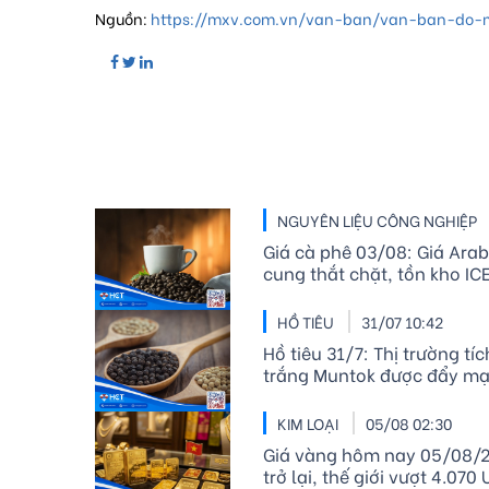
Nguồn:
https://mxv.com.vn/van-ban/van-ban-do-
NGUYÊN LIỆU CÔNG NGHIỆP
Giá cà phê 03/08: Giá Arab
cung thắt chặt, tồn kho I
HỒ TIÊU
31/07 10:42
Hồ tiêu 31/7: Thị trường tí
trắng Muntok được đẩy m
KIM LOẠI
05/08 02:30
Giá vàng hôm nay 05/08/2
trở lại, thế giới vượt 4.07