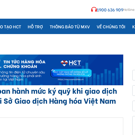
1900 636 909
Hotline
O TẠO HCT
HỖ TRỢ
THÔNG BÁO TỪ MXV
VỀ CHÚNG TÔI
K
n hành mức ký quỹ khi giao dịch
i Sở Giao dịch Hàng hóa Việt Nam