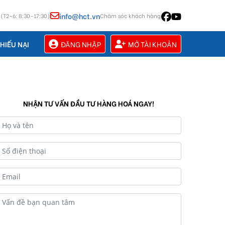
info@hct.vn
 (T2–6: 8:30–17:30)
Chăm sóc khách hàng
ĐĂNG NHẬP
MỞ TÀI KHOẢN
HIẾU NẠI
NHẬN TƯ VẤN ĐẦU TƯ HÀNG HOÁ NGAY!