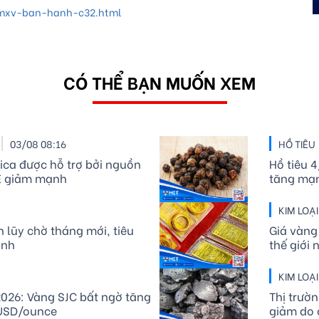
mxv-ban-hanh-c32.html
CÓ THỂ BẠN MUỐN XEM
03/08 08:16
HỒ TIÊU
ica được hỗ trợ bởi nguồn
Hồ tiêu 4
CE giảm mạnh
tăng mạ
KIM LOẠ
ch lũy chờ tháng mới, tiêu
Giá vàng
ạnh
thế giới
KIM LOẠ
026: Vàng SJC bất ngờ tăng
Thị trườ
0 USD/ounce
giảm do 