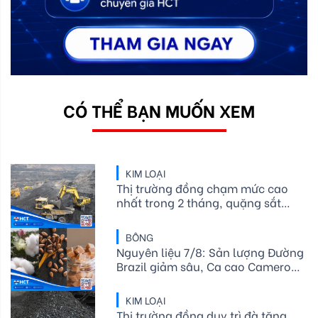
CÓ THỂ BẠN MUỐN XEM
KIM LOẠI
Thị trường đồng chạm mức cao
nhất trong 2 tháng, quặng sắt
tăng nhẹ giữa lúc cuộc đình công
tại cảng Port Hedland diễn ra
BÔNG
Nguyên liệu 7/8: Sản lượng Đường
Brazil giảm sâu, Ca cao Cameroon
hụt cung, Bông Mỹ lo ngại thời tiết
KIM LOẠI
Thị trường đồng duy trì đà tăng,