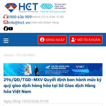
1900 636 909
Hotline (T2–6: 8:30–17:30)
info@hct.vn
Chăm sóc khách hàng
ĐĂNG NHẬP
MỞ TÀI KHOẢN
Home
>
Tin tức MXV
296/QĐ/TGĐ-MXV Quyết định ban hành mức ký
quỹ giao dịch hàng hóa tại Sở Giao dịch Hàng
hóa Việt Nam
Ngày đăng 19/03/2026 07:00