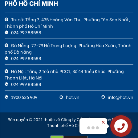
PHỐ HỒ CHÍ MINH
Trụ sở: Tầng 7, 435 Hoàng Văn Thụ, Phường Tân Sơn Nhất,
Thành phố Hồ Chí Minh
024 999 88588
Đà Nẵng: 77-79 Hồ Trung Lượng, Phường Hòa Xuân, Thành
phố Đà Nẵng
024 999 88588
Hà Nội: Tầng 2 Toà nhà PCC1, Số 44 Triều Khúc, Phường
Thanh Liệt, Hà Nội
024 999 88588
1900 636 909
hct.vn
info@hct.vn
Bản quyền © 2021 thuộc về Công ty Cổ phần Giao dịch Hàng hóa
Thành phố Hồ Chí Minh
Xin chào