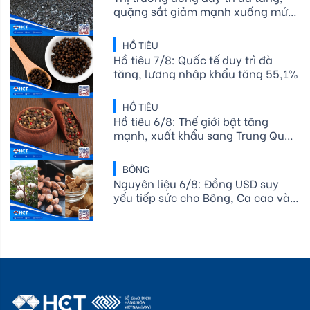
quặng sắt giảm mạnh xuống mức
thấp nhất trong bốn tuần
HỒ TIÊU
Hồ tiêu 7/8: Quốc tế duy trì đà
tăng, lượng nhập khẩu tăng 55,1%
HỒ TIÊU
Hồ tiêu 6/8: Thế giới bật tăng
mạnh, xuất khẩu sang Trung Quốc
bứt phá
BÔNG
Nguyên liệu 6/8: Đồng USD suy
yếu tiếp sức cho Bông, Ca cao và
Đường thô lo ngại El Niño