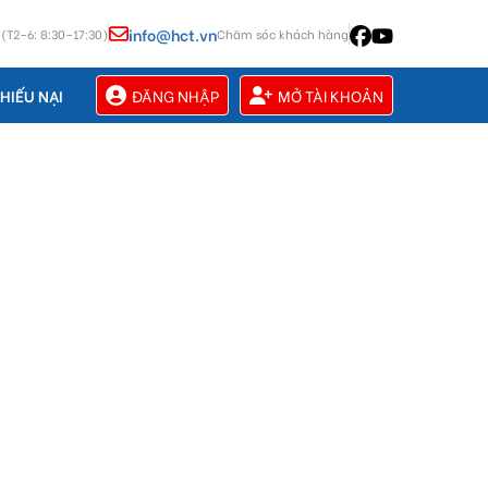
info@hct.vn
 (T2–6: 8:30–17:30)
Chăm sóc khách hàng
ĐĂNG NHẬP
MỞ TÀI KHOẢN
HIẾU NẠI