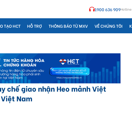
1900 636 909
Hotline
O TẠO HCT
HỖ TRỢ
THÔNG BÁO TỪ MXV
VỀ CHÚNG TÔI
K
 chế giao nhận Heo mảnh Việt
 Việt Nam