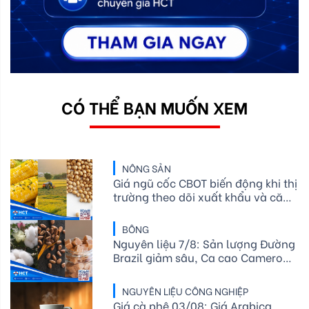
CÓ THỂ BẠN MUỐN XEM
NÔNG SẢN
Giá ngũ cốc CBOT biến động khi thị
trường theo dõi xuất khẩu và căng
thẳng địa chính trị
BÔNG
Nguyên liệu 7/8: Sản lượng Đường
Brazil giảm sâu, Ca cao Cameroon
hụt cung, Bông Mỹ lo ngại thời tiết
NGUYÊN LIỆU CÔNG NGHIỆP
Giá cà phê 03/08: Giá Arabica