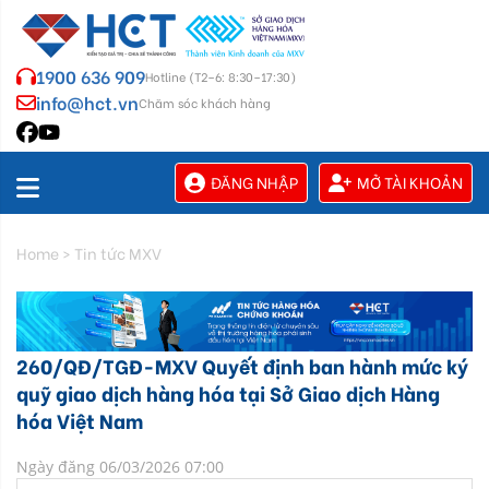
1900 636 909
Hotline (T2–6: 8:30–17:30)
info@hct.vn
Chăm sóc khách hàng
ĐĂNG NHẬP
MỞ TÀI KHOẢN
Home
>
Tin tức MXV
260/QĐ/TGĐ-MXV Quyết định ban hành mức ký
quỹ giao dịch hàng hóa tại Sở Giao dịch Hàng
hóa Việt Nam
Ngày đăng 06/03/2026 07:00