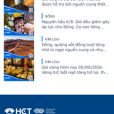
được hỗ trợ bởi nguồn cung thắt
chặt, tồn kho ICE giảm mạnh
BÔNG
Nguyên liệu 4/8: Giá dầu giảm gây
áp lực cho Bông, Ca cao tăng
cung, Đường thặng dư thu hẹp
KIM LOẠI
Đồng, quặng sắt đồng loạt tăng
nhờ lo ngại nguồn cung và nhu
cầu thép phục hồi
KIM LOẠI
Giá vàng hôm nay 05/08/2026:
Vàng SJC bất ngờ tăng trở lại, thế
giới vượt 4.070 USD/ounce