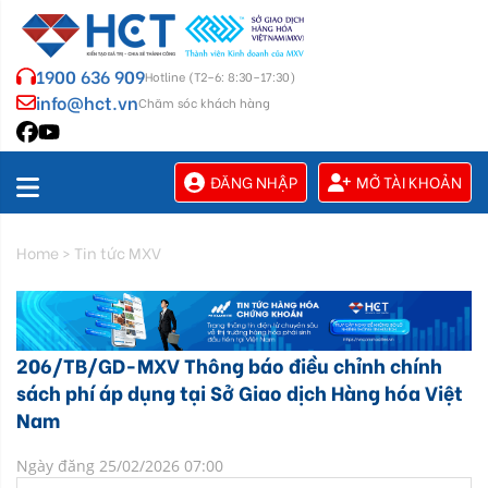
1900 636 909
Hotline (T2–6: 8:30–17:30)
info@hct.vn
Chăm sóc khách hàng
ĐĂNG NHẬP
MỞ TÀI KHOẢN
Home
>
Tin tức MXV
206/TB/GD-MXV Thông báo điều chỉnh chính
sách phí áp dụng tại Sở Giao dịch Hàng hóa Việt
Nam
Ngày đăng 25/02/2026 07:00