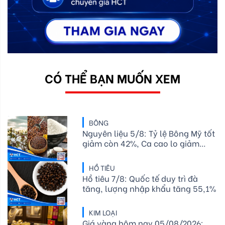
CÓ THỂ BẠN MUỐN XEM
BÔNG
Nguyên liệu 5/8: Tỷ lệ Bông Mỹ tốt
giảm còn 42%, Ca cao lo giảm
cung, Đường thô chịu rủi ro thời
tiết
HỒ TIÊU
Hồ tiêu 7/8: Quốc tế duy trì đà
tăng, lượng nhập khẩu tăng 55,1%
KIM LOẠI
Giá vàng hôm nay 05/08/2026: