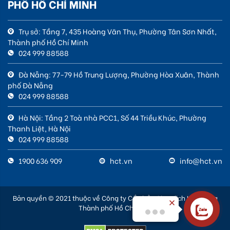
PHỐ HỒ CHÍ MINH
Trụ sở: Tầng 7, 435 Hoàng Văn Thụ, Phường Tân Sơn Nhất,
Thành phố Hồ Chí Minh
024 999 88588
Đà Nẵng: 77-79 Hồ Trung Lượng, Phường Hòa Xuân, Thành
phố Đà Nẵng
024 999 88588
Hà Nội: Tầng 2 Toà nhà PCC1, Số 44 Triều Khúc, Phường
Thanh Liệt, Hà Nội
024 999 88588
1900 636 909
hct.vn
info@hct.vn
Bản quyền © 2021 thuộc về Công ty Cổ phần Giao dịch Hàng hóa
Thành phố Hồ Chí Minh
Xin chào