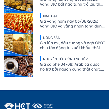
Vàng SJC bất ngờ tăng trở lại, thế
giới vượt 4.070 USD/ounce
KIM LOẠI
Giá vàng hôm nay 06/08/2026:
Vàng SJC và vàng nhẫn tăng dựng
đứng, thế giới áp sát mốc 4.300
USD/ounce
NÔNG SẢN
Giá lúa mì, đậu tương và ngô CBOT
chịu tác động từ xuất khẩu, thời
tiết và nguồn cung
NGUYÊN LIỆU CÔNG NGHIỆP
Giá cà phê 04/08: Arabica được
hỗ trợ bởi nguồn cung thắt chặt,
xuất khẩu cà phê Việt Nam tăng
mạnh