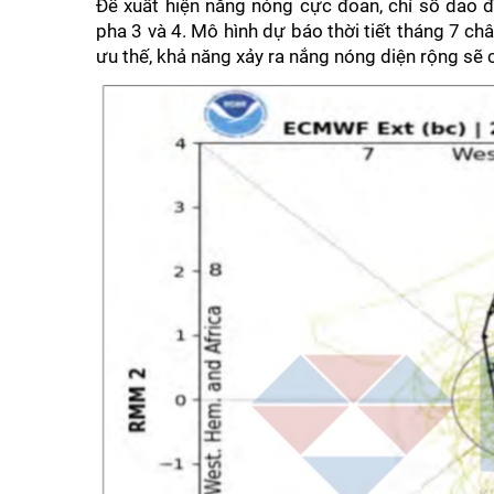
Để xuất hiện nắng nóng cực đoan, chỉ số dao đ
pha 3 và 4. Mô hình dự báo thời tiết tháng 7 c
ưu thế, khả năng xảy ra nắng nóng diện rộng sẽ 