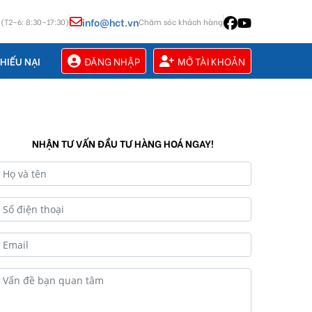
info@hct.vn
 (T2–6: 8:30–17:30)
Chăm sóc khách hàng
ĐĂNG NHẬP
MỞ TÀI KHOẢN
HIẾU NẠI
NHẬN TƯ VẤN ĐẦU TƯ HÀNG HOÁ NGAY!