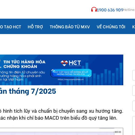
1900 636 909
Hotline
O TẠO HCT
HỖ TRỢ
THÔNG BÁO TỪ MXV
VỀ CHÚNG TÔI
K
sản tháng 7/2025
 hình tích lũy và chuẩn bị chuyển sang xu hướng tăng. 
ác nhận khi chỉ báo MACD trên biểu đồ quý tăng lên. 