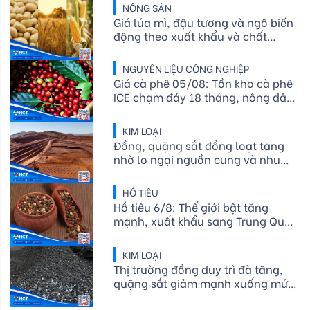
NÔNG SẢN
Giá lúa mì, đậu tương và ngô biến
động theo xuất khẩu và chất
lượng mùa vụ Mỹ
NGUYÊN LIỆU CÔNG NGHIỆP
Giá cà phê 05/08: Tồn kho cà phê
ICE chạm đáy 18 tháng, nông dân
Brazil tiếp tục hạn chế bán ra
KIM LOẠI
Đồng, quặng sắt đồng loạt tăng
nhờ lo ngại nguồn cung và nhu
cầu thép phục hồi
HỒ TIÊU
Hồ tiêu 6/8: Thế giới bật tăng
mạnh, xuất khẩu sang Trung Quốc
bứt phá
KIM LOẠI
Thị trường đồng duy trì đà tăng,
quặng sắt giảm mạnh xuống mức
thấp nhất trong bốn tuần