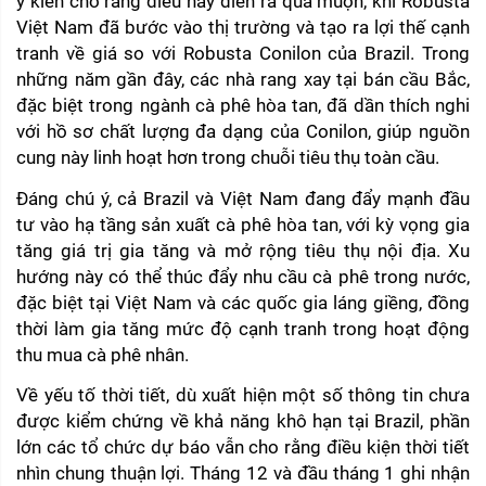
ý kiến cho rằng điều này diễn ra quá muộn, khi Robusta 
Việt Nam đã bước vào thị trường và tạo ra lợi thế cạnh 
tranh về giá so với Robusta Conilon của Brazil. Trong 
những năm gần đây, các nhà rang xay tại bán cầu Bắc, 
đặc biệt trong ngành cà phê hòa tan, đã dần thích nghi 
với hồ sơ chất lượng đa dạng của Conilon, giúp nguồn 
cung này linh hoạt hơn trong chuỗi tiêu thụ toàn cầu.
Đáng chú ý, cả Brazil và Việt Nam đang đẩy mạnh đầu 
tư vào hạ tầng sản xuất cà phê hòa tan, với kỳ vọng gia 
tăng giá trị gia tăng và mở rộng tiêu thụ nội địa. Xu 
hướng này có thể thúc đẩy nhu cầu cà phê trong nước, 
đặc biệt tại Việt Nam và các quốc gia láng giềng, đồng 
thời làm gia tăng mức độ cạnh tranh trong hoạt động 
thu mua cà phê nhân.
Về yếu tố thời tiết, dù xuất hiện một số thông tin chưa 
được kiểm chứng về khả năng khô hạn tại Brazil, phần 
lớn các tổ chức dự báo vẫn cho rằng điều kiện thời tiết 
nhìn chung thuận lợi. Tháng 12 và đầu tháng 1 ghi nhận 