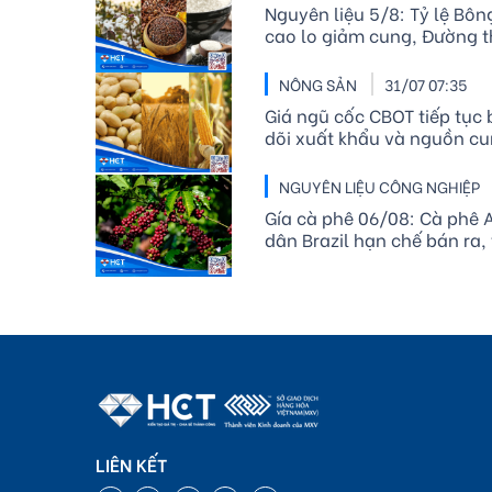
Nguyên liệu 5/8: Tỷ lệ Bôn
cao lo giảm cung, Đường thô
NÔNG SẢN
31/07 07:35
Giá ngũ cốc CBOT tiếp tục 
dõi xuất khẩu và nguồn cu
NGUYÊN LIỆU CÔNG NGHIỆP
Gía cà phê 06/08: Cà phê A
dân Brazil hạn chế bán ra, 
LIÊN KẾT