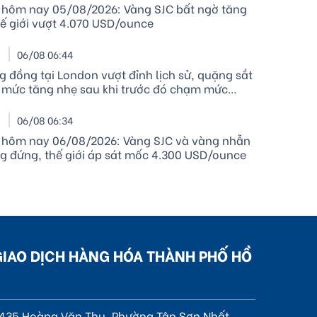
 hôm nay 05/08/2026: Vàng SJC bất ngờ tăng
thế giới vượt 4.070 USD/ounce
I
06/08 06:44
g đồng tại London vượt đỉnh lịch sử, quặng sắt
 mức tăng nhẹ sau khi trước đó chạm mức
t trong hơn một năm
I
06/08 06:34
 hôm nay 06/08/2026: Vàng SJC và vàng nhẫn
g đứng, thế giới áp sát mốc 4.300 USD/ounce
GIAO DỊCH HÀNG HÓA THÀNH PHỐ HỒ
, 435 Hoàng Văn Thụ, Phường Tân Sơn Nhất,