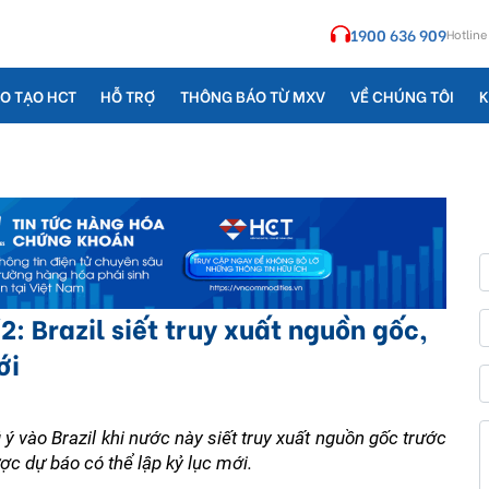
1900 636 909
Hotline
O TẠO HCT
HỖ TRỢ
THÔNG BÁO TỪ MXV
VỀ CHÚNG TÔI
K
2: Brazil siết truy xuất nguồn gốc,
ới
ý vào Brazil khi nước này siết truy xuất nguồn gốc trước 
 dự báo có thể lập kỷ lục mới. 