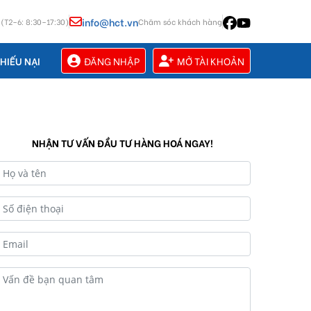
info@hct.vn
 (T2–6: 8:30–17:30)
Chăm sóc khách hàng
ĐĂNG NHẬP
MỞ TÀI KHOẢN
HIẾU NẠI
NHẬN TƯ VẤN ĐẦU TƯ HÀNG HOÁ NGAY!