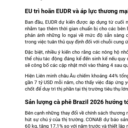
EU trì hoãn EUDR và áp lực thương mại 
Ban đầu, EUDR dự kiến được áp dụng từ cuối năm
nhằm tạo thêm thời gian chuẩn bị cho các bên l
phản ánh những lo ngại về mức độ sẵn sàng củ
trong việc tuân thủ quy định đối với chuỗi cung 
Đặc biệt, nhiều ý kiến cho rằng các nông hộ nh
thể chịu tác động đáng kể đến sinh kế nếu quy
sẽ công bố các cập nhật mới vào tháng 4 sau quá
Hiện Liên minh châu Âu chiếm khoảng 44% tổng 
gần 7 tỷ USD mỗi năm, cho thấy việc đáp ứng yê
chốt để duy trì thị phần tại thị trường tiêu thụ lớn
Sản lượng cà phê Brazil 2026 hướng tớ
Bên cạnh những thay đổi về chính sách thương m
hút sự chú ý của thị trường. CONAB dự báo sản 
60 kg, tăng 17,1% so với năm trước và thiết lập 