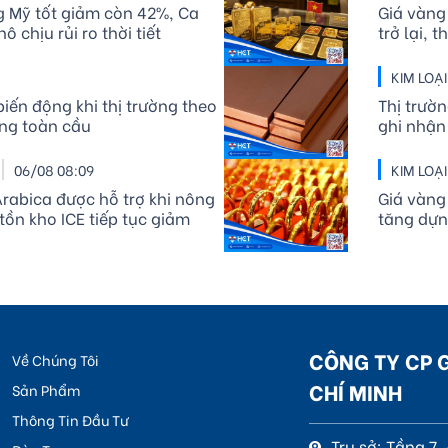
g Mỹ tốt giảm còn 42%, Ca
Giá vàng
 chịu rủi ro thời tiết
trở lại, 
KIM LOẠ
biến động khi thị trường theo
Thị trườn
ng toàn cầu
ghi nhận
thấp nhấ
06/08 08:09
KIM LOẠ
rabica được hỗ trợ khi nông
Giá vàng
tồn kho ICE tiếp tục giảm
tăng dựn
CÔNG TY CP 
Về Chúng Tôi
CHÍ MINH
Sản Phẩm
Thông Tin Đầu Tư
Trụ sở: Tầng 7