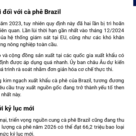
đối với cà phê Brazil 
 2023, tuy nhiên quy định này đã hai lần bị trì hoãn 
iên quan. Lần lùi thời hạn gần nhất vào tháng 12/2024 
a hệ thống giám sát tại EU, cũng như các khó khăn 
ứng nông nghiệp toàn cầu. 
ỏ và cộng đồng sản xuất tại các quốc gia xuất khẩu có 
 định được áp dụng quá nhanh. Ủy ban châu Âu dự kiến 
 trình rà soát nhằm đơn giản hóa cơ chế thực thi. 
kim ngạch xuất khẩu cà phê của Brazil, tương đương 
u cầu truy xuất nguồn gốc đang trở thành yếu tố then 
 nhất này. 
i kỷ lục mới 
ại, triển vọng nguồn cung cà phê Brazil cũng đang thu 
lượng cà phê năm 2026 có thể đạt 66,2 triệu bao loại 
mức kỷ lục mới. 