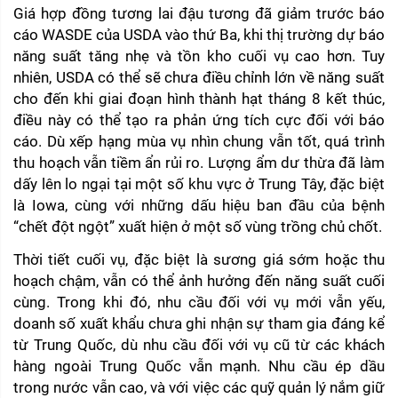
Giá hợp đồng tương lai đậu tương đã giảm trước báo 
cáo WASDE của USDA vào thứ Ba, khi thị trường dự báo 
năng suất tăng nhẹ và tồn kho cuối vụ cao hơn. Tuy 
nhiên, USDA có thể sẽ chưa điều chỉnh lớn về năng suất 
cho đến khi giai đoạn hình thành hạt tháng 8 kết thúc, 
điều này có thể tạo ra phản ứng tích cực đối với báo 
cáo. Dù xếp hạng mùa vụ nhìn chung vẫn tốt, quá trình 
thu hoạch vẫn tiềm ẩn rủi ro. Lượng ẩm dư thừa đã làm 
dấy lên lo ngại tại một số khu vực ở Trung Tây, đặc biệt 
là Iowa, cùng với những dấu hiệu ban đầu của bệnh 
“chết đột ngột” xuất hiện ở một số vùng trồng chủ chốt.
Thời tiết cuối vụ, đặc biệt là sương giá sớm hoặc thu 
hoạch chậm, vẫn có thể ảnh hưởng đến năng suất cuối 
cùng. Trong khi đó, nhu cầu đối với vụ mới vẫn yếu, 
doanh số xuất khẩu chưa ghi nhận sự tham gia đáng kể 
từ Trung Quốc, dù nhu cầu đối với vụ cũ từ các khách 
hàng ngoài Trung Quốc vẫn mạnh. Nhu cầu ép dầu 
trong nước vẫn cao, và với việc các quỹ quản lý nắm giữ 