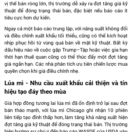
vị thế bán ròng lớn, thị trường dễ xảy ra đợt tăng giá kỹ 
thuật để đóng trạng thái bán, đặc biệt nếu báo cáo ít 
tiêu cực hơn dự kiến.
Ngay cả một báo cáo trung lập, với năng suất không đổi 
và điều chỉnh xuất khẩu tối thiểu, cũng có thể kích hoạt 
nhịp phục hồi từ vùng quá bán về mặt kỹ thuật. Bất kỳ 
dấu hiệu nào về cuộc gặp Trump–Tập hoặc việc gia hạn 
thời hạn thuế quan cũng có thể thúc đẩy một đợt tăng 
giá ngắn hạn. Các nhà phân tích ưu tiên chiến lược mua 
quyền chọn khi giá điều chỉnh nhẹ.
Lúa mì - Nhu cầu xuất khẩu cải thiện và tín 
hiệu tạo đáy theo mùa 
Giá hợp đồng tương lai lúa mì đã ổn định trở lại sau đợt 
bán tháo mạnh, với lúa mì Chicago ghi nhận 10 phiên 
liên tiếp tạo đỉnh thấp hơn, làm tăng khả năng xuất hiện 
đợt tăng giá kỹ thuật để đóng trạng thái bán. Thị trường 
hiện hướng sự chú ý đến báo cáo WASDE của USDA vào 