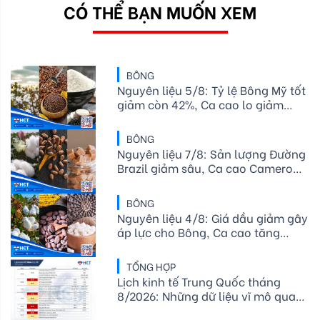
CÓ THỂ BẠN MUỐN XEM
BÔNG
Nguyên liệu 5/8: Tỷ lệ Bông Mỹ tốt
giảm còn 42%, Ca cao lo giảm
cung, Đường thô chịu rủi ro thời
tiết
BÔNG
Nguyên liệu 7/8: Sản lượng Đường
Brazil giảm sâu, Ca cao Cameroon
hụt cung, Bông Mỹ lo ngại thời tiết
BÔNG
Nguyên liệu 4/8: Giá dầu giảm gây
áp lực cho Bông, Ca cao tăng
cung, Đường thặng dư thu hẹp
TỔNG HỢP
Lịch kinh tế Trung Quốc tháng
8/2026: Những dữ liệu vĩ mô quan
trọng nhà đầu tư cần theo dõi