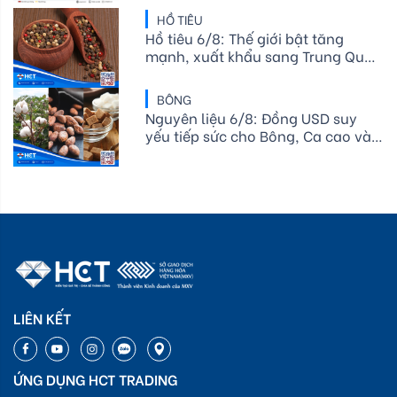
HỒ TIÊU
Hồ tiêu 6/8: Thế giới bật tăng
mạnh, xuất khẩu sang Trung Quốc
bứt phá
BÔNG
Nguyên liệu 6/8: Đồng USD suy
yếu tiếp sức cho Bông, Ca cao và
Đường thô lo ngại El Niño
LIÊN KẾT
ỨNG DỤNG HCT TRADING