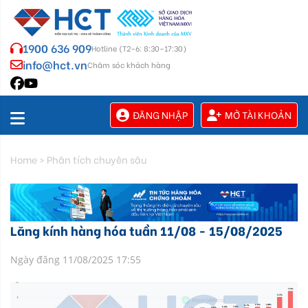
1900 636 909
Hotline (T2–6: 8:30–17:30)
info@hct.vn
Chăm sóc khách hàng
ĐĂNG NHẬP
MỞ TÀI KHOẢN
Home
>
Phân tích chuyên sâu
Lăng kính hàng hóa tuần 11/08 - 15/08/2025
Ngày đăng 11/08/2025 17:55