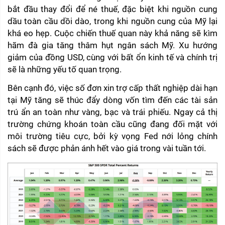
bắt đầu thay đổi để né thuế, đặc biệt khi nguồn cung 
dầu toàn cầu dồi dào, trong khi nguồn cung của Mỹ lại 
khá eo hẹp. Cuộc chiến thuế quan này khả năng sẽ kìm 
hãm đà gia tăng thâm hụt ngân sách Mỹ. Xu hướng 
giảm của đồng USD, cùng với bất ổn kinh tế và chính trị 
sẽ là những yếu tố quan trọng.
Bên cạnh đó, việc số đơn xin trợ cấp thất nghiệp dài hạn 
tại Mỹ tăng sẽ thúc đẩy dòng vốn tìm đến các tài sản 
trú ẩn an toàn như vàng, bạc và trái phiếu. Ngay cả thị 
trường chứng khoán toàn cầu cũng đang đối mặt với 
môi trường tiêu cực, bởi kỳ vọng Fed nới lỏng chính 
sách sẽ được phản ánh hết vào giá trong vài tuần tới.