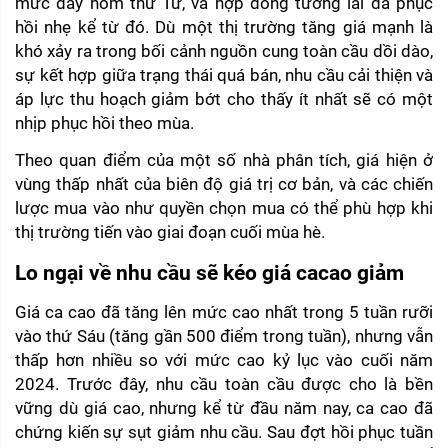
mức đáy hôm thứ Tư, và hợp đồng tương lai đã phục 
hồi nhẹ kể từ đó. Dù một thị trường tăng giá mạnh là 
khó xảy ra trong bối cảnh nguồn cung toàn cầu dồi dào, 
sự kết hợp giữa trạng thái quá bán, nhu cầu cải thiện và 
áp lực thu hoạch giảm bớt cho thấy ít nhất sẽ có một 
nhịp phục hồi theo mùa.
Theo quan điểm của một số nhà phân tích, giá hiện ở 
vùng thấp nhất của biên độ giá trị cơ bản, và các chiến 
lược mua vào như quyền chọn mua có thể phù hợp khi 
thị trường tiến vào giai đoạn cuối mùa hè.
Lo ngại về nhu cầu sẽ kéo giá cacao giảm 
Giá ca cao đã tăng lên mức cao nhất trong 5 tuần rưỡi 
vào thứ Sáu (tăng gần 500 điểm trong tuần), nhưng vẫn 
thấp hơn nhiều so với mức cao kỷ lục vào cuối năm 
2024. Trước đây, nhu cầu toàn cầu được cho là bền 
vững dù giá cao, nhưng kể từ đầu năm nay, ca cao đã 
chứng kiến sự sụt giảm nhu cầu. Sau đợt hồi phục tuần 