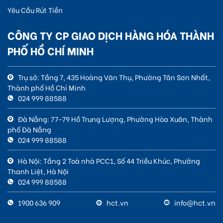
Yêu Cầu Rút Tiền
CÔNG TY CP GIAO DỊCH HÀNG HÓA THÀNH
PHỐ HỒ CHÍ MINH
Trụ sở: Tầng 7, 435 Hoàng Văn Thụ, Phường Tân Sơn Nhất,
Thành phố Hồ Chí Minh
024 999 88588
Đà Nẵng: 77-79 Hồ Trung Lượng, Phường Hòa Xuân, Thành
phố Đà Nẵng
024 999 88588
Hà Nội: Tầng 2 Toà nhà PCC1, Số 44 Triều Khúc, Phường
Thanh Liệt, Hà Nội
024 999 88588
1900 636 909
hct.vn
info@hct.vn