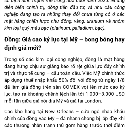
tái định hình mạnh mẽ trong nửa cuối năm 2025. Những 
diễn biến chính trị, dòng tiền đầu tư, và nhu cầu công 
nghiệp đang tạo ra những thay đổi chưa từng có ở các 
mặt hàng chiến lược như đồng, vàng, uranium và nhóm 
kim loại quý màu bạc (platinum, palladium, bạc).
Đồng: Giá cao kỷ lục tại Mỹ – bong bóng hay 
định giá mới?
Trong số các kim loại công nghiệp, đồng là mặt hàng 
đang hứng chịu sự giằng kéo rõ rệt giữa lực đẩy chính 
trị và thực tế cung – cầu toàn cầu. Việc Mỹ chính thức 
áp dụng thuế nhập khẩu 50% đối với đồng từ ngày 1/8 
đã làm giá đồng trên sàn COMEX vọt lên mức cao kỷ 
lục, tạo ra khoảng chênh lệch lên tới 1.000–3.000 USD 
mỗi tấn giữa giá nội địa Mỹ và giá tại London.
Các kho hàng tại New Orleans – cửa ngõ nhập khẩu 
chính của đồng vào Mỹ – đã nhanh chóng bị lấp đầy khi 
các thương nhân tranh thủ gom hàng trước thời điểm 