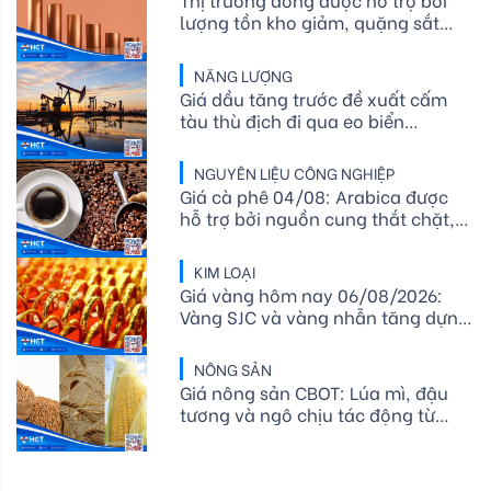
lượng tồn kho giảm, quặng sắt
gần như không đổi sau khi chạm
mức thấp nhất trong hơn một năm
NĂNG LƯỢNG
Giá dầu tăng trước đề xuất cấm
tàu thù địch đi qua eo biển
Hormuz của Iran
NGUYÊN LIỆU CÔNG NGHIỆP
Giá cà phê 04/08: Arabica được
hỗ trợ bởi nguồn cung thắt chặt,
xuất khẩu cà phê Việt Nam tăng
mạnh
KIM LOẠI
Giá vàng hôm nay 06/08/2026:
Vàng SJC và vàng nhẫn tăng dựng
đứng, thế giới áp sát mốc 4.300
USD/ounce
NÔNG SẢN
Giá nông sản CBOT: Lúa mì, đậu
tương và ngô chịu tác động từ
xuất khẩu, mùa vụ