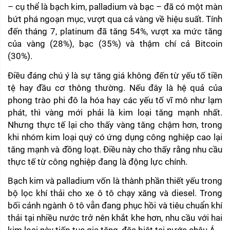
– cụ thể là bạch kim, palladium và bạc – đã có một màn 
bứt phá ngoạn mục, vượt qua cả vàng về hiệu suất. Tính 
đến tháng 7, platinum đã tăng 54%, vượt xa mức tăng 
của vàng (28%), bạc (35%) và thậm chí cả Bitcoin 
(30%).
Điều đáng chú ý là sự tăng giá không đến từ yếu tố tiền 
tệ hay đầu cơ thông thường. Nếu đây là hệ quả của 
phong trào phi đô la hóa hay các yếu tố vĩ mô như lạm 
phát, thì vàng mới phải là kim loại tăng mạnh nhất. 
Nhưng thực tế lại cho thấy vàng tăng chậm hơn, trong 
khi nhóm kim loại quý có ứng dụng công nghiệp cao lại 
tăng mạnh và đồng loạt. Điều này cho thấy rằng nhu cầu 
thực tế từ công nghiệp đang là động lực chính.
Bạch kim và palladium vốn là thành phần thiết yếu trong 
bộ lọc khí thải cho xe ô tô chạy xăng và diesel. Trong 
bối cảnh ngành ô tô vẫn đang phục hồi và tiêu chuẩn khí 
thải tại nhiều nước trở nên khắt khe hơn, nhu cầu với hai 
kim loại này tiếp tục gia tăng, đặc biệt tại nước châu Á.