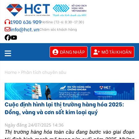
1900 636 909
Hotline (T2–6: 8:30–17:30)
info@hct.vn
Chăm sóc khách hàng
ĐĂNG NHẬP
MỞ TÀI KHOẢN
Home
>
Phân tích chuyên sâu
Cuộc định hình lại thị trường hàng hóa 2025:
Đồng, vàng và cơn sốt kim loại quý
Ngày đăng 24/07/2025 14:36
Thị trường hàng hóa toàn cầu đang bước vào giai đoạn 