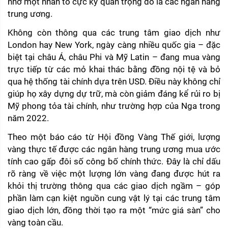
nhờ một nhân tố cực kỳ quan trọng đó là các ngân hàng 
trung ương.
Không còn thông qua các trung tâm giao dịch như 
London hay New York, ngày càng nhiều quốc gia – đặc 
biệt tại châu Á, châu Phi và Mỹ Latin – đang mua vàng 
trực tiếp từ các mỏ khai thác bằng đồng nội tệ và bỏ 
qua hệ thống tài chính dựa trên USD. Điều này không chỉ 
giúp họ xây dựng dự trữ, mà còn giảm đáng kể rủi ro bị 
Mỹ phong tỏa tài chính, như trường hợp của Nga trong 
năm 2022.
Theo một báo cáo từ Hội đồng Vàng Thế giới, lượng 
vàng thực tế được các ngân hàng trung ương mua ước 
tính cao gấp đôi số công bố chính thức. Đây là chỉ dấu 
rõ ràng về việc một lượng lớn vàng đang được hút ra 
khỏi thị trường thông qua các giao dịch ngầm – góp 
phần làm cạn kiệt nguồn cung vật lý tại các trung tâm 
giao dịch lớn, đồng thời tạo ra một “mức giá sàn” cho 
vàng toàn cầu.  