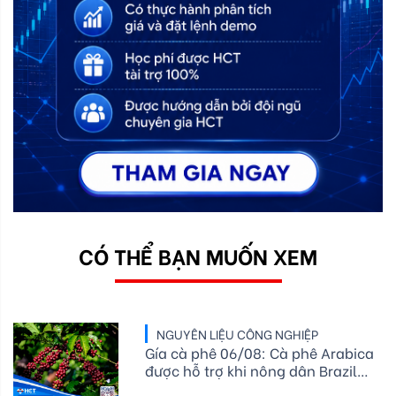
CÓ THỂ BẠN MUỐN XEM
NGUYÊN LIỆU CÔNG NGHIỆP
Gía cà phê 06/08: Cà phê Arabica
được hỗ trợ khi nông dân Brazil
hạn chế bán ra, tồn kho ICE tiếp