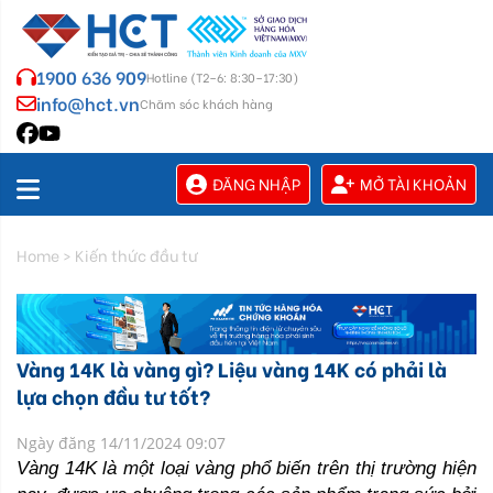
1900 636 909
Hotline (T2–6: 8:30–17:30)
info@hct.vn
Chăm sóc khách hàng
ĐĂNG NHẬP
MỞ TÀI KHOẢN
Home
>
Kiến thức đầu tư
Vàng 14K là vàng gì? Liệu vàng 14K có phải là
lựa chọn đầu tư tốt?
Ngày đăng 14/11/2024 09:07
Vàng 14K là một loại vàng phổ biến trên thị trường hiện 