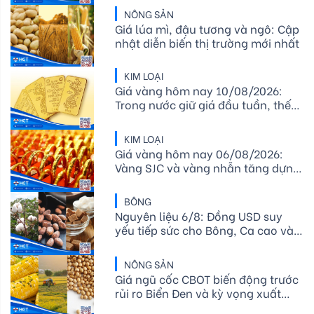
tục giảm
NÔNG SẢN
Giá lúa mì, đậu tương và ngô: Cập
nhật diễn biến thị trường mới nhất
KIM LOẠI
Giá vàng hôm nay 10/08/2026:
Trong nước giữ giá đầu tuần, thế
giới áp sát 4.350 USD/ounce
KIM LOẠI
Giá vàng hôm nay 06/08/2026:
Vàng SJC và vàng nhẫn tăng dựng
đứng, thế giới áp sát mốc 4.300
USD/ounce
BÔNG
Nguyên liệu 6/8: Đồng USD suy
yếu tiếp sức cho Bông, Ca cao và
Đường thô lo ngại El Niño
NÔNG SẢN
Giá ngũ cốc CBOT biến động trước
rủi ro Biển Đen và kỳ vọng xuất
khẩu nông sản