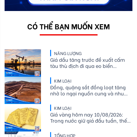
CÓ THỂ BẠN MUỐN XEM
NĂNG LƯỢNG
Giá dầu tăng trước đề xuất cấm
tàu thù địch đi qua eo biển
Hormuz của Iran
KIM LOẠI
Đồng, quặng sắt đồng loạt tăng
nhờ lo ngại nguồn cung và nhu
cầu thép phục hồi
KIM LOẠI
Giá vàng hôm nay 10/08/2026:
Trong nước giữ giá đầu tuần, thế
giới áp sát 4.350 USD/ounce
TỔNG HỢP