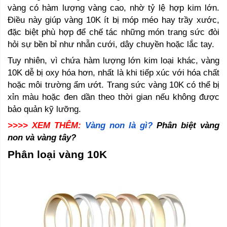
vàng có hàm lượng vàng cao, nhờ tỷ lệ hợp kim lớn. 
Điều này giúp vàng 10K ít bị móp méo hay trầy xước, 
đặc biệt phù hợp để chế tác những món trang sức đòi 
hỏi sự bền bỉ như nhẫn cưới, dây chuyền hoặc lắc tay.
Tuy nhiên, vì chứa hàm lượng lớn kim loại khác, vàng 
10K dễ bị oxy hóa hơn, nhất là khi tiếp xúc với hóa chất 
hoặc môi trường ẩm ướt. Trang sức vàng 10K có thể bị 
xỉn màu hoặc đen dần theo thời gian nếu không được 
bảo quản kỹ lưỡng.
>>>> XEM THÊM:
Vàng non là gì?
 Phân biệt vàng 
non và vàng tây? 
Phân loại vàng 10K 