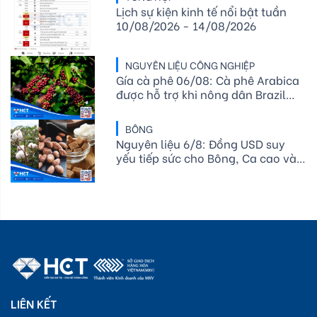
Lịch sự kiện kinh tế nổi bật tuần
10/08/2026 - 14/08/2026
NGUYÊN LIỆU CÔNG NGHIỆP
Gía cà phê 06/08: Cà phê Arabica
được hỗ trợ khi nông dân Brazil
hạn chế bán ra, tồn kho ICE tiếp
tục giảm
BÔNG
Nguyên liệu 6/8: Đồng USD suy
yếu tiếp sức cho Bông, Ca cao và
Đường thô lo ngại El Niño
LIÊN KẾT