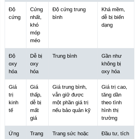
Độ
Cứng
Độ cứng trung
Khá mềm,
cứng
nhất,
bình
dễ bị biến
khó
dạng
móp
méo
Độ
Dễ bị
Trung bình
Gần như
oxy
oxy
không bị
hóa
hóa
oxy hóa
Giá
Giá
Giá trung bình,
Giá trị cao,
trị
thấp,
vẫn giữ được
tăng dần
kinh
dễ bị
một phần giá trị
theo tình
tế
mất
nếu bảo quản kỹ
hình thị
giá
trường
Ứng
Trang
Trang sức hoặc
Đầu tư, tích