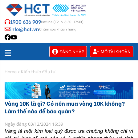
1900 636 909
Hotline (T2–6: 8:30–17:30)
info@hct.vn
Chăm sóc khách hàng
ĐĂNG NHẬP
MỞ TÀI KHOẢN
Home
>
Kiến thức đầu tư
Vàng 10K là gì? Có nên mua vàng 10K không?
Làm thế nào để bảo quản?
Ngày đăng 03/12/2024 16:39
Vàng là một kim loại quý được ưa chuộng không chỉ vì 