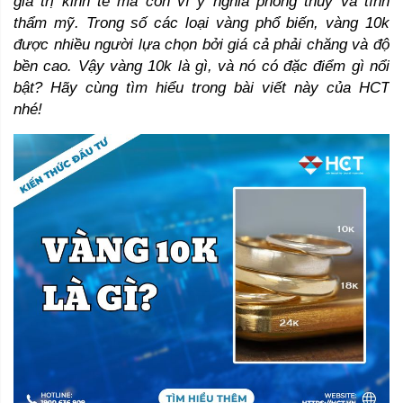
giá trị kinh tế mà còn vì ý nghĩa phong thủy và tính 
thẩm mỹ. Trong số các loại vàng phổ biến, vàng 10k 
được nhiều người lựa chọn bởi giá cả phải chăng và độ 
bền cao. Vậy vàng 10k là gì, và nó có đặc điểm gì nổi 
bật? Hãy cùng tìm hiểu trong bài viết này của HCT 
nhé! 