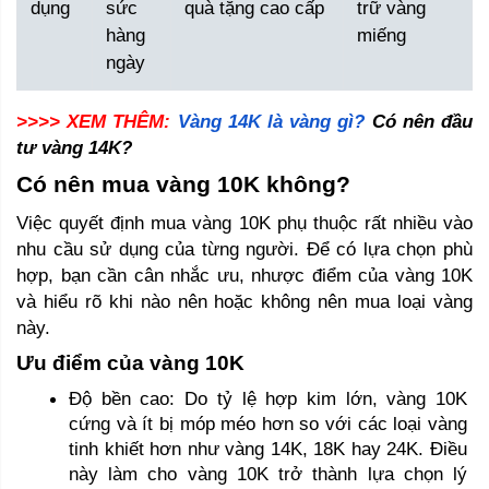
dụng
sức
quà tặng cao cấp
trữ vàng
hàng
miếng
ngày
>>>> XEM THÊM:
Vàng 14K là vàng gì?
 Có nên đầu 
tư vàng 14K? 
Có nên mua vàng 10K không? 
Việc quyết định mua vàng 10K phụ thuộc rất nhiều vào 
nhu cầu sử dụng của từng người. Để có lựa chọn phù 
hợp, bạn cần cân nhắc ưu, nhược điểm của vàng 10K 
và hiểu rõ khi nào nên hoặc không nên mua loại vàng 
này.
Ưu điểm của vàng 10K
Độ bền cao: Do tỷ lệ hợp kim lớn, vàng 10K 
cứng và ít bị móp méo hơn so với các loại vàng 
tinh khiết hơn như vàng 14K, 18K hay 24K. Điều 
này làm cho vàng 10K trở thành lựa chọn lý 