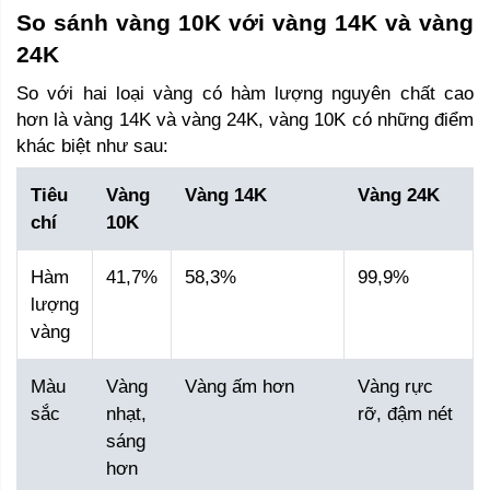
So sánh vàng 10K với vàng 14K và vàng 
24K 
So với hai loại vàng có hàm lượng nguyên chất cao 
hơn là vàng 14K và vàng 24K, vàng 10K có những điểm 
khác biệt như sau: 
Tiêu
Vàng
Vàng 14K
Vàng 24K
chí
10K
Hàm
41,7%
58,3%
99,9%
lượng
vàng
Màu
Vàng
Vàng ấm hơn
Vàng rực
sắc
nhạt,
rỡ, đậm nét
sáng
hơn