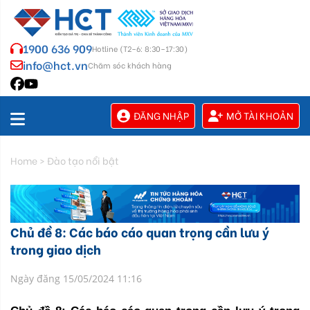
1900 636 909
Hotline (T2–6: 8:30–17:30)
info@hct.vn
Chăm sóc khách hàng
ĐĂNG NHẬP
MỞ TÀI KHOẢN
Home
>
Đào tạo nổi bật
Chủ đề 8: Các báo cáo quan trọng cần lưu ý
trong giao dịch
Ngày đăng 15/05/2024 11:16