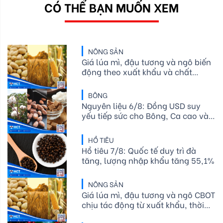
CÓ THỂ BẠN MUỐN XEM
NÔNG SẢN
Giá lúa mì, đậu tương và ngô biến
động theo xuất khẩu và chất
lượng mùa vụ Mỹ
BÔNG
Nguyên liệu 6/8: Đồng USD suy
yếu tiếp sức cho Bông, Ca cao và
Đường thô lo ngại El Niño
HỒ TIÊU
Hồ tiêu 7/8: Quốc tế duy trì đà
tăng, lượng nhập khẩu tăng 55,1%
NÔNG SẢN
Giá lúa mì, đậu tương và ngô CBOT
chịu tác động từ xuất khẩu, thời
tiết và nguồn cung