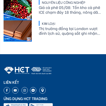
NGUYÊN LIỆU CÔNG NGHIỆP
Giá cà phê 05/08: Tồn kho cà phê
ICE chạm đáy 18 tháng, nông dân
Brazil tiếp tục hạn chế bán ra
KIM LOẠI
Thị trường đồng tại London vượt
đỉnh lịch sử, quặng sắt ghi nhận
mức tăng nhẹ sau khi trước đó
chạm mức thấp nhất trong hơn
một năm
LIÊN KẾT
ỨNG DỤNG HCT TRADING